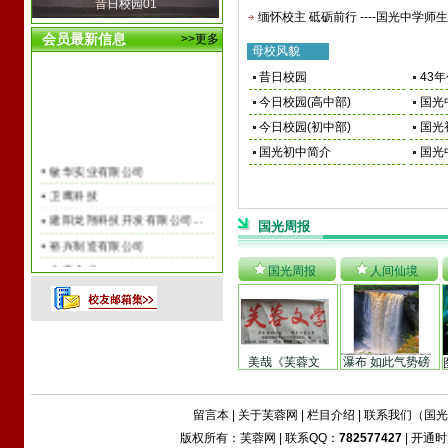
昔日校园01
缅怀校主 砥砺前行 ----国光中学师生于
会员最新信息
>>更多
母校风貌
昔日校园
43
今日校园(高中部)
国光
今日校园(初中部)
国光
国光初中简介
国光
敏华实业有限公司
卫鹰科技
建阳龙翔科技开发有限公司...
国光周报
裕兴制造有限公司
文忠企业
国光周报
人间仙境
宏創金屬製品有限公司
香港天興賓館
厦门世纪网通网络公司
美哉《芙蓉文
瀑布 如此气势磅
金日集团
学》----------国寿
礴-------------------
香水伊人
，试弓【国光芙
---【人间仙境】
蓉文学报】
留言本
|
关于芙蓉网
|
栏目介绍
|
联系我们（国光
北京金吉宏业科貿有限責任...
版权所有：芙蓉网 | 联系QQ：
782577427
| 开通时
泰国是拉差龙虎园