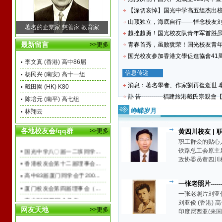
【深切哀悼】国光中学高五组杰出校友
五缘湾迷宫荷塘--荷池—金莲 金莲----
山顶独立，海底自行——悼念校友刘再
潘志敏原创诗词曲联文-----作者：潘
著名的企業家 慈善家 教育家
越挫越勇！国光校友队青年军首胜虽迟
最新留言
>>更多
青春首秀，虽败犹荣！国光校友青年军
国光校友参加香港文學促進協會41周年
李文真 (香港) 高中86届
信息传递
杨民兴 (南安) 高十一组
消息：著名學者、作家劉再復逝世 享年
戴田園 (HK) K80
訃 告-----------福建旅港戴氏宗親會【
陈培元 (南平) 高七组
峥嵘岁月
林翔云
各地校友会/qq群
>>更多
黄四川校友 |
人-----北京交通
职工群众的贴心
国光中学八〇届一二班同学...
铁路总工会原主
政协委员黄四川
香港校友会第十二届理事会...
路总工会（简称
高中83届厦门同学会于200...
道部主楼一...
一张老照片------
厦门校友会第四届理事会（...
港)高十组【峥嵘岁
一张老照片刘亚俊
高中76届联谊会机构
刘亚俊 (香港) 
网友天地
>>更多
菲律宾校友会第十九、廿届...
印度尼西亚(来
前) ------------------