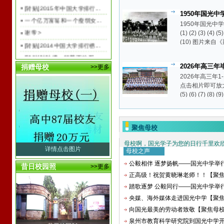
高中七八届同学会(2003年...
[转贴]2015年中国大学排行...
1950年国光
福州校友会 (1989年成立)...
一个亿万富翁和一个瘦弱女...
(珍贵的老照片)【
1950年国光中
菲律宾校友会第十七、十八...
谢帝 >
(1) (2) (3) (4) (5)
高中八七届同学会 (2005年...
(10) 图片来
[转贴]2014中国大学排行榜...
国光老照片》纪
广州校友会 (1997年3月3日...
[转贴]吐吐槽，钱荒下的买...
马来西亚校友会
2026年高三年
捐赠母校
>>更多
[转贴]各地房贷收紧 小额...
班）【峥嵘岁月】
泰国校友会 (1998年成立)...
2026年高三年1
国光二中2013届高考成绩喜...
点击相片即可放大 (1)
漳州校友会 (1989年成立)...
[分享]新手爸妈要看的bab...
(5) (6) (7) (8) (9
(13) (14) (15)
聚焦母校
母校啊，国光学子为您的日行千里欢
详情点击图片
母校之声
公毅相伴 逐梦扬帆——国光中学举行20
昔日校园照
>>更多
正高级！祝贺黄晓琳老师！！【聚
踏歌逐梦 公毅同行——国光中学举行20
央媒、海外媒体走进国光中学【聚
向国光最美的劳动者致敬【聚焦母
泉州市教育科学研究院到国光中学开展2