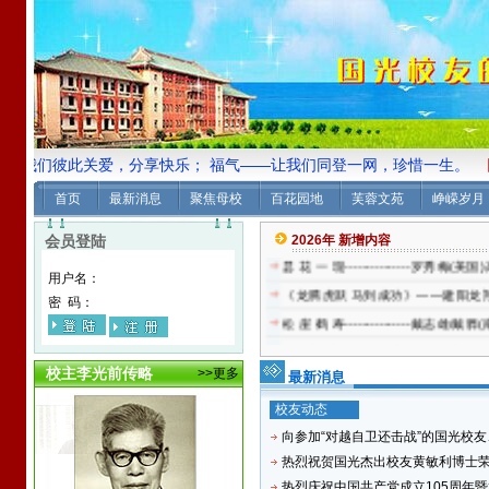
让我们彼此关爱，分享快乐； 福气——让我们同登一网，珍惜一生。
国光
首页
最新消息
聚焦母校
百花园地
芙蓉文苑
峥嵘岁月
访加拿大七律诗二首---------------
会员登陆
2026年 新增内容
昙 花 一 现---------------罗秀
用户名：
《龙腾虎跃 马到成功》——建阳龙翔科技2
密 码：
松 崖 鹤 寿---------------戴志雄
向参加“对越自卫还击战”的国光校友
校主李光前传略
>>更多
心 得--------------------黄跃进 
最新消息
长征胜利九十周年赋----洪高松 高中
校友动态
纪念红军长征胜利九十周年-----李东
向参加“对越自卫还击战”的国光校友、
黄埔军校校歌-----------硬笔书法:吴
热烈祝贺国光杰出校友黄敏利博士荣获
热烈庆祝中国共产党成立105周年暨龙
《风入松•战巴威》--------黄乐耕 (