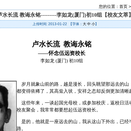
您的位置：
首页
芦水长流 教诲永铭---------李如龙(厦门)初10组【校友文萃
上传时间: 2013-01-22 【字体：
大
中
小
】
卢水长流 教诲永铭
――怀念伍远资校长
李如龙 (厦门) 初10组
岁月就象山前的路，越是漫长，回头眺望那远去的山
都变得依稀了，其高耸入状，安祥之态却反倒更加清晰
这些年来，一谈起国光母校，或参加校庆，返校日活
校友聚会，我常常都要想起伍远资校长。
是的，他就是一座远去的山，我从这山下外出，已经
路。