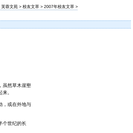
>
芙蓉文苑
>
校友文萃
>
2007年校友文萃
>
】
，虽然草木崖壑
起来。
动，或在外地与
半个世纪的长