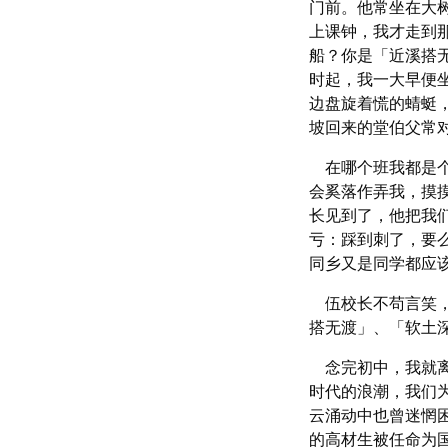
门前。他常坐在大
上课钟，我才走到
船？你是「近溪搭
时起，我一大早便
边盘旋着慌的蜻蜓
坡回来的堂伯父常
在哪个班我都是个
会奚落作弄我，摸
长见到了，他把我
亏：踩到刺了，要
同乡又是同学都应
伍校长不苟言笑，
搭无渡」、「软土
念完初中，我就离
时代的浪潮，我们
云涌动中也曾迷惘
的高材生被任命为