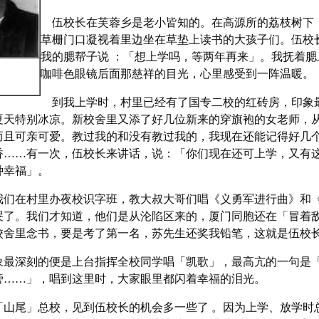
伍校长在芙蓉乡是老小皆知的。在高源所的荔枝树下
草栅门口凝视着里边坐在草垫上读书的大孩子们。伍校
我的腮帮子说 ：「想上学吗，等两年再来」。我抚着腮
咖啡色眼镜后面那慈祥的目光，心里感受到一阵温暖。
到我上学时，村里已经有了国专二校的红砖房，印象
夏天特别冰凉。新校舍里又添了好几位新来的穿旗袍的女老师，
而且可亲可爱。教过我的和没有教过我的，我现在还能记得好几
香……有一次，伍校长来讲话，说：「你们现在还可上学，又有
种幸福」。
们在村里办夜校识字班，教大叔大哥们唱《义勇军进行曲》和
哭了。我们才知道，他们是从沦陷区来的，厦门同胞还在「冒着
校舍里念书，要是考了第一名，苏先生还奖我铅笔，这就是伍校
最深刻的便是上台指挥全校同学唱「凯歌」，最高亢的一句是
旁……」，唱到这里时，大家眼里都闪着幸福的泪光。
山尾」总校，见到伍校长的机会多一些了 。因为上学、放学时