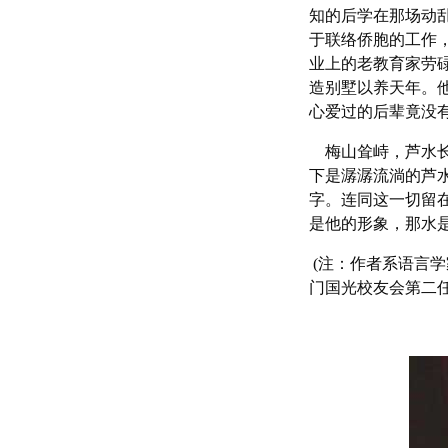
知的后学在那场动
于联络侨胞的工作
业上的老教育家劳
造别墅以养天年。
心爱过的后辈竟没
梅山耸峙，芦水长
下是潺潺流淌的芦
字。连同这一切留
是他的形象，那水
(注：作者系语言
门国光校友会第二