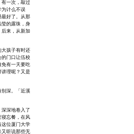
。有一次，敲过
学为计么不误
书最好了。从那
晶莹的露珠，身
。后来，从新加
的大孩子有时还
会的门口让伍校
难免有一天要吃
讲讲理呢？又是
特别深。「近溪
，深深地卷入了
废寝忘餐，在风
当这位厦门大学
来又听说那些无