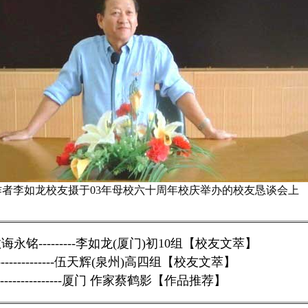
作者李如龙校友摄于03年母校六十周年校庆举办的校友恳谈会上
诲永铭---------李如龙(厦门)初10组【校友文萃】
---------------伍天辉(泉州)高四组【校友文萃】
---------------厦门 作家蔡鹤影【作品推荐】