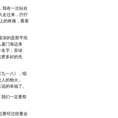
，我有一次站在
长走过来，拧拧
上的疼痛，看着
最深的是那平坦
从厦门海边来
个名字：苏绿
这麽多好的先
《九一八》，唱
敌人的炮火」
长说的幸福了。
「我们一定要祭
总要经过校董会