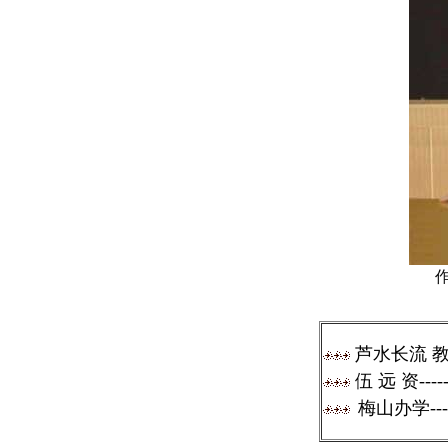
芦水长流 教
伍 远 资---
梅山办学---