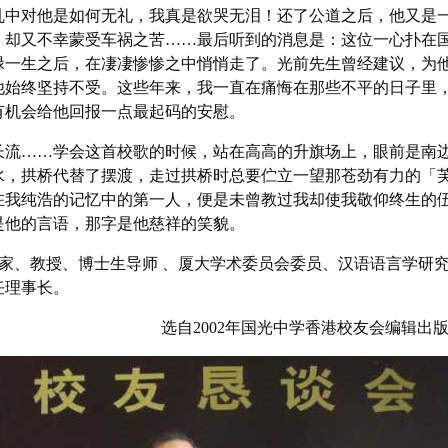
乱中对他是如何无礼，我真是欲哭无泪！还了公道之后，他又是
，却又不幸蒙受车祸之苦……最后听到的消息是：这位一心扑在
碌一生之后，在凄凄惨惨之中悄悄走了。光前先生曾经建议，为
他始终坚持不受。这些年来，我一直在痛悔在那些不平的日子里
有机会给他回报一点最起码的安慰。
流……学会这首校歌的时候，站在高高的升旗场上，眼前是南
水，拱桥代替了摆渡，走过拱桥时总要伫立一望那苍劲有力的「
在我纯浩的记忆中的第一人，便是未曾教过我却使我敬仰终生的
是他的言语，那字是他慈祥的笑貌。
学家、教授、博士生导师 、厦大学术委员会委员、汉语语言学研
任理事长。
选自2002年国光中学香港校友会编辑出