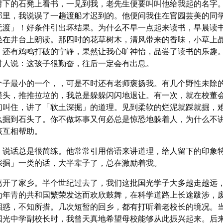
树下的石凳上看书，一见到我，老先生便要叫叫他给我起的名字
那里，我说误了一趟渡船才迟到的。他便问我住在官园芸美的同
无渡」！好条件引出坏结果。为什么不早一点起来读书，早晨读
坐在井台上朗读。那四时的花草树木，清风带来的香味，小草上
，还有鸡鸣打破的宁静，果然让我心旷神怡，品尝了读书的乐趣
对人说：这孩子很勤奋，往后一定会有出息。
子最小的一个，，可是不时还有老师褒扬我。有几个野性未除
摸头，推推拉垃的，我总是躲躲闪闪地退让。有一次，就在校董
们叫住，讲了「软土深掘」的道理。见到柔软的烂泥就踩就掘，
么掘到石头了。你不做坏事又何必总是惊恐地躲着人，为什么不
该互相帮助。
说话总是很简练。他常常引用俗语来讲道理，给人留下的印象
深掘」一类的话，大半辈子了，总在激励着我。
开了家乡。半个世纪过去了，我们这批国光学子大多越走越远
为年青的共和国繁荣发达而欢欣鼓舞，在科学道路上长途跋涉，
困惑，不知所措。几次短暂的回乡，都有打听着老校长的境况。
国光中学副校长时，我曾天真地希望母校能够从此振兴起来。后