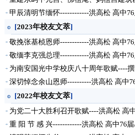
文萃】
甲辰清明节缅怀------------洪高松
[
2023年校友文萃
]
敬挽张基桢恩师------------洪高松
敬缅李克强总理------------洪高松
为南安国光中学校庆八十周年歌赋----撰
萃】
深切悼念余山恩师----------洪高松 
[
2022年校友文萃
]
为党二十大胜利召开歌赋----洪高松 高
重 阳 节 感 兴------------洪高松