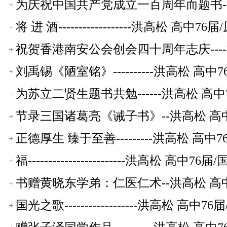
为庆祝中国共产党成立一百周年而题书--
品】
将 进 酒------------------洪高松
祝贺香港南安公会创会四十周年志庆---
品】
刘禹锡《陋室铭》----------洪高松 
为苏立二贤生题书共勉------洪高松 
节录三国诸葛亮《诫子书》--洪高松 高
正德厚生 臻于至善---------洪高松 
福------------------------洪高
书赠黄晓东学弟：仁医仁术--洪高松 高
国光之歌------------------洪高松