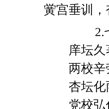
黉宫垂训，
2
庠坛久
两校辛
杏坛化
党校弘