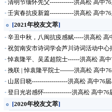
清明节缅怀先父------------洪高松
壬寅春抗疫新篇------------洪高松
[
2021年校友文萃
]
辛丑中秋，八闽抗疫感赋-----洪高松 
祝贺南安市诗词学会芦川诗词活动中心揭牌
友文萃】
悼袁隆平、吴孟超院士------洪高松 
挽联 | 悼袁隆平院士-------洪高松 
山居日晓------------------洪高松
登日光岩感怀--------------洪高松
[
2020年校友文萃
]