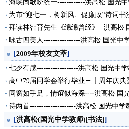
海峡同歌盼统一------------洪高松 
为市“迎七一，树新风、促廉政”诗词书法
【校友文萃】
拜读林智育先生《绵绵曾经》--洪高松 
咏古四美人----------------洪高松 
[
2009年校友文萃
]
七夕有感------------------洪高松
高中79届同学会举行毕业三十周年庆典
同窗如手足，情谊似海深----洪高松 国
诗两首--------------------洪高松
[
洪高松(国光中学教师)[书法]
]