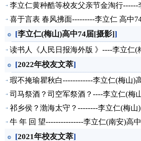
李立仁黄种酷等校友父亲节金淘行-----
萃】
喜于言表 春风拂面---------李立仁 
[
李立仁(梅山)高中74届[摄影]
]
读书人《人民日报海外版 》----李立仁
[
2022年校友文萃
]
瑕不掩瑜瞿秋白------------李立仁
司马祭酒？司空军祭酒？----李立仁(梅
祁乡侯？渤海太守？--------李立仁(
牛 年 回 望---------------李立
[
2021年校友文萃
]