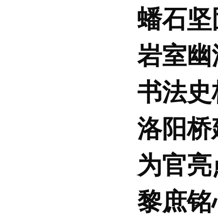
蟠石坚
岩室幽
书法史
洛阳桥
为官亮
黎庶铭