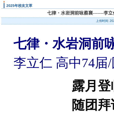
2025年校友文萃
七律・水岩洞前咏蔡襄-------
上传时间: 20
七律・水岩洞前
李立仁 高中74
露月登
随团拜