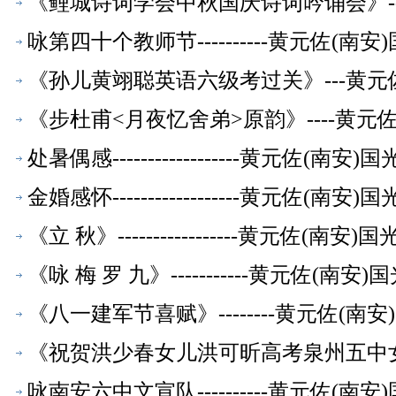
《鲤城诗词学会中秋国庆诗词吟诵会》--
咏第四十个教师节----------黄元佐
《孙儿黄翊聪英语六级考过关》---黄元
《步杜甫<月夜忆舍弟>原韵》----黄
处暑偶感------------------黄元佐
金婚感怀------------------黄元佐
《立 秋》-----------------黄元佐
《咏 梅 罗 九》-----------黄元佐
《八一建军节喜赋》--------黄元佐(
《祝贺洪少春女儿洪可昕高考泉州五中女子
师【校友文萃】
咏南安六中文宣队----------黄元佐