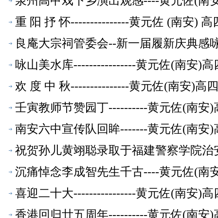
泉州高甲戏下乡演出观感----黄元佐(
重 阳 抒 怀---------------黄元佐
良庵大宗祠管委会--新一届履新庆典感咏-
【校友文萃】
咏山美水库----------------黄元佐
欢 度 中 秋---------------黄元
壬寅教师节赞园丁----------黄元佐
南安六中宣传队回眸-------黄元佐(
祝贺孙儿黄翊聪录取于福建警察学院治安学
教师【校友文萃】
沉痛悼念李成智先生千古----黄元佐(
喜迎二十大----------------黄元佐
香港回归廿五周年----------黄元佐