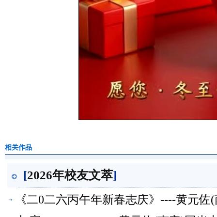
相关作品
[
2026年校友文萃
]
《二0二六丙午年新春志庆》----黄元