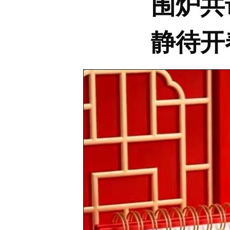
围炉共
静待开