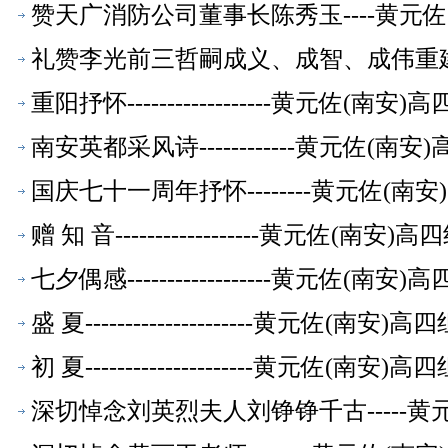
赞天广消防公司董事长陈秀玉----黄元
礼赞李光前三哲嗣成义、成智、成伟重建光
休教师【校友文萃】
重阳抒怀------------------黄元
南安英都采风诗------------黄元佐
国庆七十一周年抒怀--------黄元佐(
赠 知 音------------------黄元
七夕偶感------------------黄元
盛 夏---------------------黄元
初 夏---------------------黄元
深切悼念刘英烈夫人刘铮铮千古-----