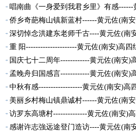
萃】
唱南曲《一身爱到我君乡里》有感-----
萃】
侨乡奇葩梅山镇新蓝村------黄元佐(
深切悼念洪建东老师千古----黄元佐(
重 阳---------------------黄元
国庆七十二周年------------黄元佐
孟晚舟归国感言------------黄元佐
中秋有感------------------黄元
美丽乡村梅山镇鼎诚村------黄元佐(
访罗东高塘村--------------黄元佐
感谢许志強远途登门造访----黄元佐(