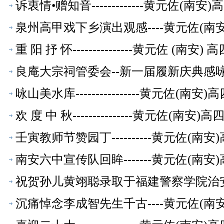
诉衷情•赠知音-------------黄元佐
泉州高甲戏下乡演出观感----黄元佐(
重 阳 抒 怀---------------黄元佐
良庵大宗祠管委会--新一届履新庆典感咏-
【校友文萃】
咏山美水库----------------黄元佐
欢 度 中 秋---------------黄元
壬寅教师节赞园丁----------黄元佐
南安六中宣传队回眸-------黄元佐(
祝贺孙儿黄翊聪录取于福建警察学院治安学
教师【校友文萃】
沉痛悼念李成智先生千古----黄元佐(