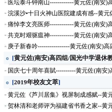
医坛泰斗钟南山------------黄元佐
浣溪沙•十日火神山医院建成有感--黄元
痛悼李文亮医师------------黄元佐
共克时艰驱瘟神------------黄元佐
庚子新春吟----------------黄元佐
[
黄元佐(南安)高四组/国光中学退休教
国庆七十周年喜賦----------黄元佐
[
2019年校友文萃
]
黄元佐《芦川居集》视屏制成感赋--黄
萃】
贺林清和老师评为福建省书香之家--黄