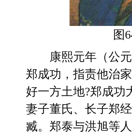
图6
康熙元年（公元16
郑成功，指责他治家
好一方土地?郑成功
妻子董氏、长子郑经
臧。郑泰与洪旭等人