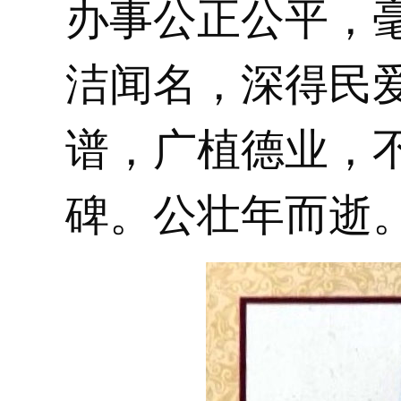
办事公正公平，
洁闻名，深得民
谱，广植德业，
碑。公壮年而逝