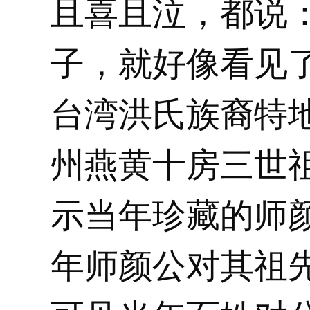
且喜且泣，都说
子，就好像看见了
台湾洪氏族裔特
州燕黄十房三世
示当年珍藏的师
年师颜公对其祖