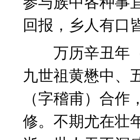
参与族中各种事
回报，乡人有口
万历辛丑年（1
九世祖黄懋中、
（字稽甫）合作
修。不期尤在壮