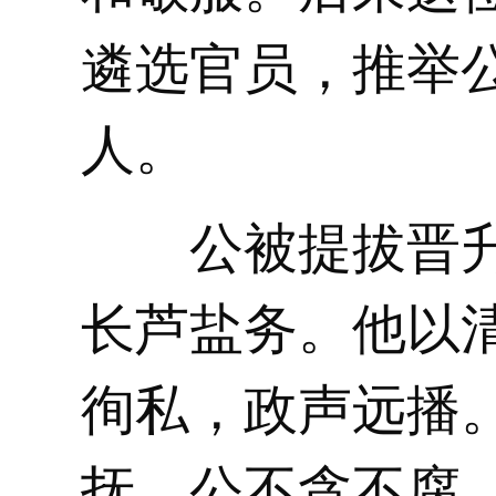
遴选官员，推举
人。
公被提拔晋升
长芦盐务。他以
徇私，政声远播
抚。公不贪不腐