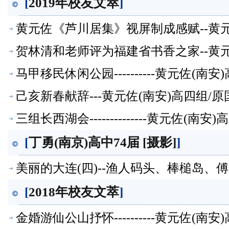
[
2019年校友文萃
]
黄元佐《芦川居集》视屏制成感赋--黄
萃】
贺林清和老师评为福建省书香之家--黄
萃】
马甲移民休闲公园----------黄元佐
己亥新春献辞---黄元佐(南安)高四组
三组长西湖会--------------黄元佐
[
丁勇(南京)高中74届 [摄影]
]
美丽的大连(四)--渔人码头、棒槌岛、傅
[
2018年校友文萃
]
金婚游仙公山抒怀----------黄元佐