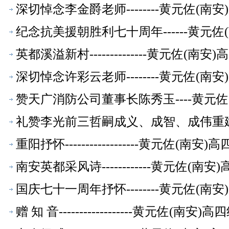
深切悼念李金爵老师--------黄元佐(
纪念抗美援朝胜利七十周年------黄元
英都溪溢新村--------------黄元佐
深切悼念许彩云老师--------黄元佐(
赞天广消防公司董事长陈秀玉----黄元
礼赞李光前三哲嗣成义、成智、成伟重建光
休教师【校友文萃】
重阳抒怀------------------黄元
南安英都采风诗------------黄元佐
国庆七十一周年抒怀--------黄元佐(
赠 知 音------------------黄元