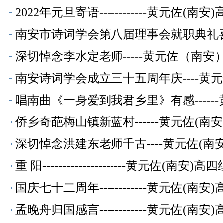
2022年元旦寄语------------黄元
南安市诗词学会第八届理事会就职典礼喜赋
【校友文萃】
深切悼念李水定老师-----黄元佐（南
南安诗词学会成立三十五周年庆----黄
萃】
唱南曲《一身爱到我君乡里》有感-----
萃】
侨乡奇葩梅山镇新蓝村------黄元佐(
深切悼念洪建东老师千古----黄元佐(
重 阳---------------------黄元
国庆七十二周年------------黄元佐
孟晚舟归国感言------------黄元佐