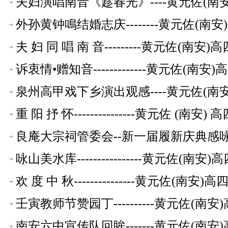
夫妇演唱南音《趁春光》----黄元佐(
外孙黄钟鳴结婚志庆--------黄元佐(
夫 妇 同 唱 南 音---------黄元佐
诉衷情•赠知音-------------黄元佐
泉州高甲戏下乡演出观感----黄元佐(
重 阳 抒 怀---------------黄元佐
良庵大宗祠管委会--新一届履新庆典感咏-
【校友文萃】
咏山美水库----------------黄元佐
欢 度 中 秋---------------黄元
壬寅教师节赞园丁----------黄元佐
南安六中宣传队回眸-------黄元佐(