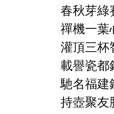
春秋芽綠
禪機一葉
灌頂三杯
載譽瓷都
馳名福建
持壺聚友