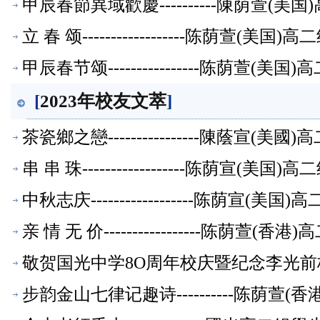
甲辰春節異域歡慶----------陳荫萱(
立 春 颂------------------陈荫萱(美
甲辰春节颂----------------陈荫萱(
[
2023年校友文萃
]
茶瓷鄉之戀----------------陳蔭宣(
串 串 珠------------------陈荫宣(美
中秋志庆------------------陈荫宣(
亲 情 无 价-----------------陈荫萱
敬贺国光中学8O周年校庆暨纪念李光前校主
文萃】
步韵金山七律记趣诗----------陈荫萱