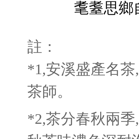
耄耋思鄉
註：
*1,安溪盛產名
茶師。
*2,茶分春秋兩