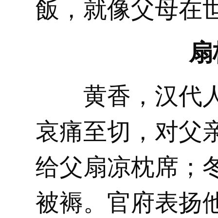
飯，就像父母在
扇
黄香，汉代人
哀痛至切，对父
给父扇凉枕席；
被褥。官府表扬他