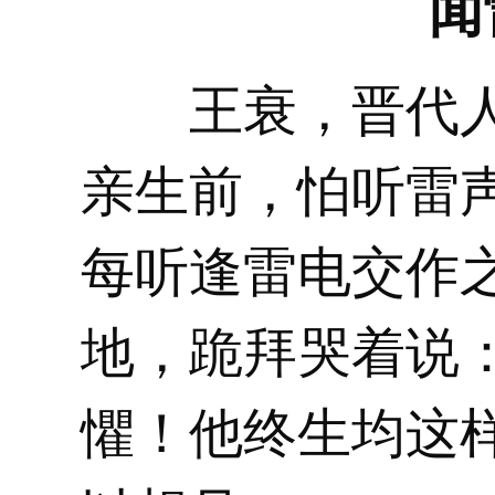
闻
王衰，晋代
亲生前，怕听雷
每听逢雷电交作
地，跪拜哭着说
懼！他终生均这