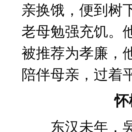
亲换饿，便到树
老母勉强充饥。
被推荐为孝廉，
陪伴母亲，过着
怀
东汉未年，吳