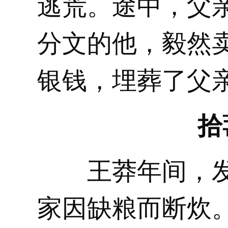
逃荒。途中，父
分文的他，毅然
银钱，埋葬了父
拾
王莽年间，发
家因缺粮而断炊