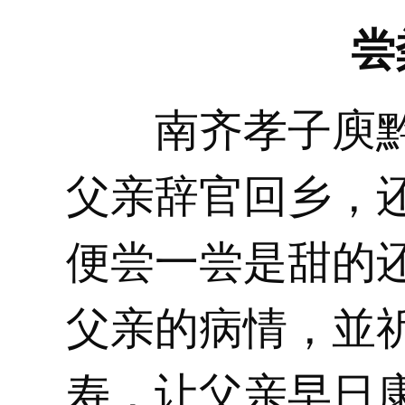
尝
南齐孝子庾黔
父亲辞官回乡，
便尝一尝是甜的
父亲的病情，並
寿，让父亲早日