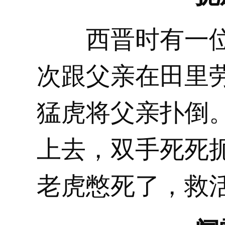
西晋时有一位
次跟父亲在田里
猛虎将父亲扑倒
上去，双手死死
老虎憋死了，救