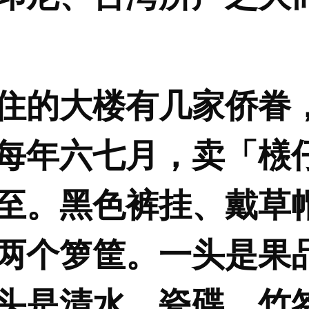
住的大楼有几家侨眷
每年六七月，卖「檨
至。黑色裤挂、戴草
两个箩筐。一头是果
头是清水、瓷碟、竹