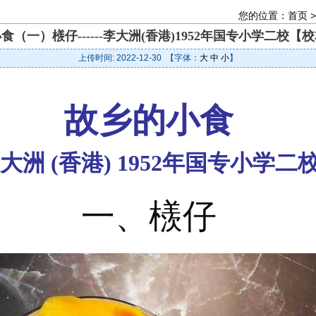
您的位置：
首页
食（一）檨仔------李大洲(香港)1952年国专小学二校【
上传时间: 2022-12-30 【字体：
大
中
小
】
故乡的小食
大洲 (香港) 1952年国专小学二
一、檨仔