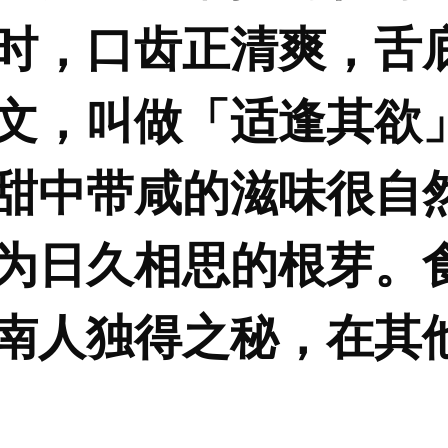
时，口齿正清爽，舌
文，叫做「适逢其欲
甜中带咸的滋味很自
为日久相思的根芽。
南人独得之秘，在其