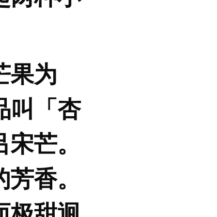
芒果为
品叫「杏
吕宋芒。
的芳香。
而极甜迥