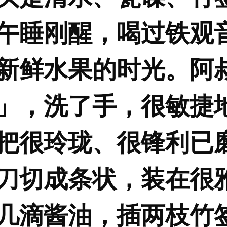
午睡刚醒，喝过铁观
新鲜水果的时光。阿
」，洗了手，很敏捷
把很玲珑、很锋利已
刀切成条状，装在很
几滴酱油，插两枝竹