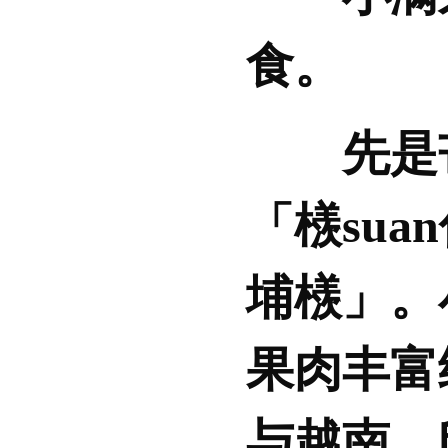
食。
先是
「檨su
埔檨」。
果肉丰富
与越南、