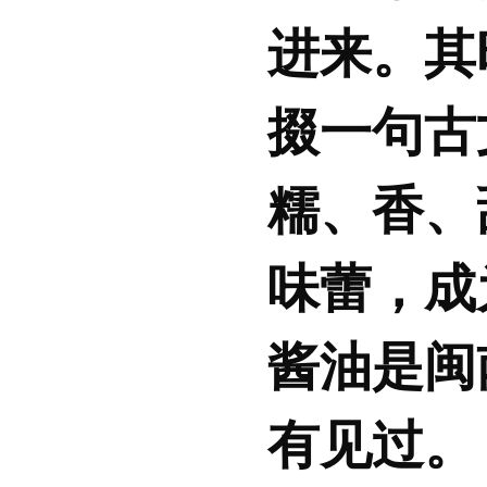
进来。其
掇一句古
糯、香、
味蕾，成
酱油是闽
有见过。