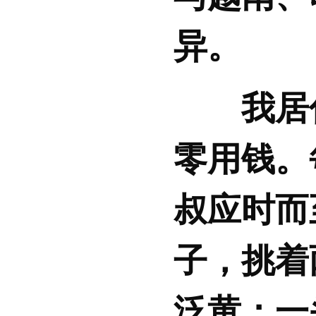
异。
我居
零用钱。
叔应时而
子，挑着
泛黄；一