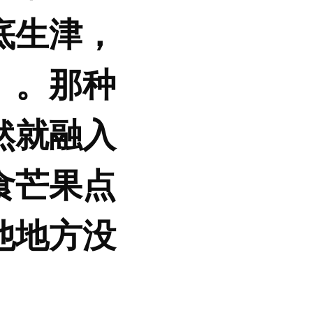
底生津，
」。那种
然就融入
食芒果点
他地方没