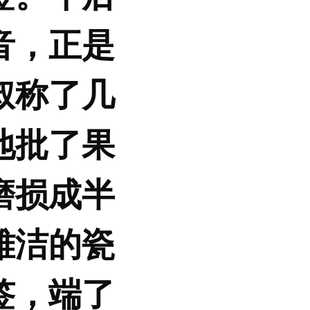
音，正是
叔称了几
地批了果
磨损成半
雅洁的瓷
签，端了