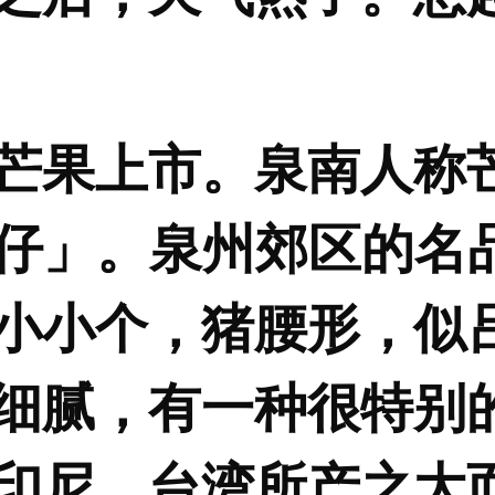
芒果上市。泉南人称
an仔」。泉州郊区的名
小小个，猪腰形，似
细腻，有一种很特别
印尼、台湾所产之大