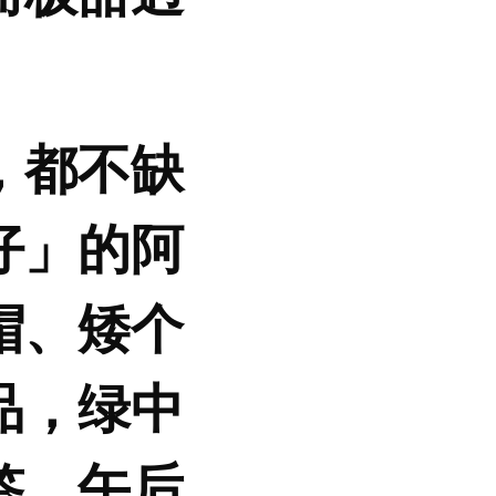
，都不缺
仔」的阿
帽、矮个
品，绿中
签。午后