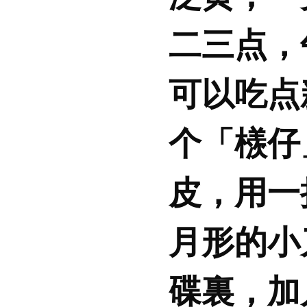
二三点，
可以吃点
个「檨仔
皮，用一
月形的小
碟裏，加