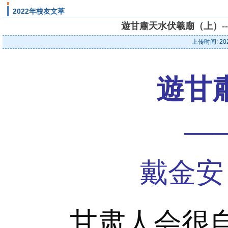
2022年校友文萃
遊甘肅天水伏羲廟（上）--
上传时间: 20
遊甘
—
戴金安 
甘肃人会很自豪