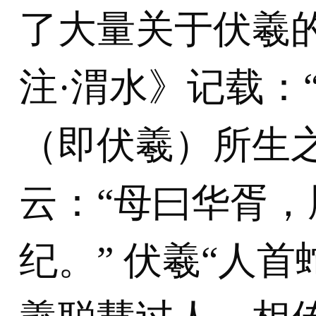
了大量关于伏羲
注·渭水》记载：
（即伏羲）所生
云：“母曰华胥
纪。” 伏羲“人