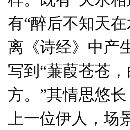
有“醉后不知天在
离
《诗经》中产
写到“蒹葭苍苍
方。”其情思悠
上一位伊人，场