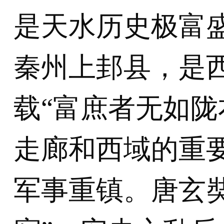
是天水历史极富
秦州上邽县，是西
载“富庶者无如陇
走廊和西域的重
军事重镇。唐玄