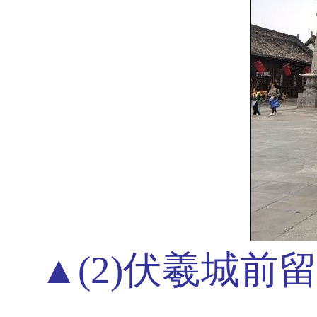
▲(2)伏羲城