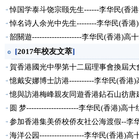
悼国学泰斗饶宗颐先生------李华民(
悼名诗人余光中先生--------李华民(
韶關遊--------------------李华民(
[
2017年校友文萃
]
賀香港國光中學第十二屆理事會換屆大會-
憶戴安娜博士訪港----------李华民(
憶與訪港梅峰親友同遊香港鉆石山彷唐建
萃】
圆 梦---------------------李华民(香
参加香港集美侨校侨友社公海渡假--李
海洋公园------------------李华民(