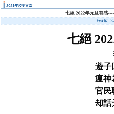
2021年校友文萃
七絕 2022年元旦有感-
上传时间: 20
七絕 2
遊子
瘟神
官民
却話