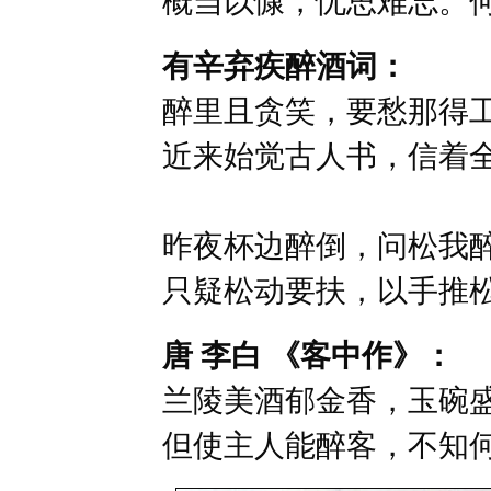
概当以慷，忧思难忘。
有辛弃疾醉酒词：
醉里且贪笑，要愁那得
近来始觉古人书，信着
昨夜杯边醉倒，问松我
只疑松动要扶，以手推
唐 李白 《客中作》：
兰陵美酒郁金香，玉碗
但使主人能醉客，不知