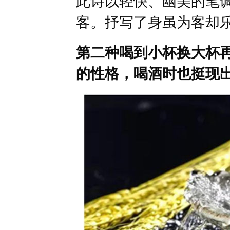
此诗以轻快、幽美的笔
客。抒写了身虽为客却
第二种喝到小杯换大杯
的性格，喝酒时也挺现