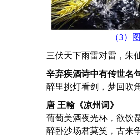
（3）
三伏天下雨雷对雷，朱
辛弃疾酒诗中有传世名句
醉里挑灯看剑，梦回吹
唐 王翰《凉州词》
葡萄美酒夜光杯，欲饮
醉卧沙场君莫笑，古来