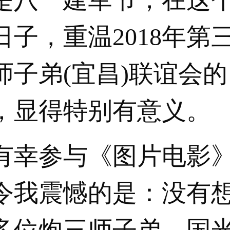
日子，重温2018年第
师子弟(宜昌)联谊会
，显得特别有意义。
幸参与《图片电影
令我震憾的是：没有
多位炮三师子弟，国