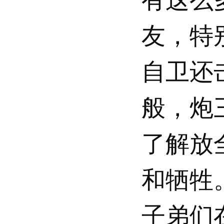
友，特
自卫还
般，炮
了解放
和牺牲
子弟们