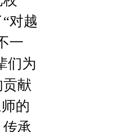
“对越
不一
辈们为
的贡献
三师的
，传承