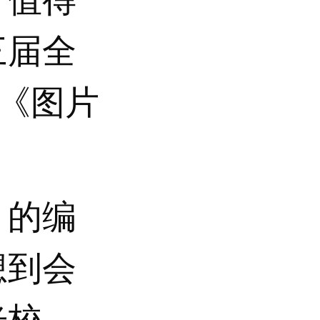
三届全
的《图片
》的编
想到会
光校