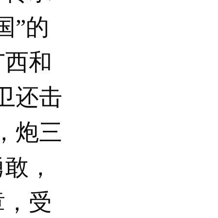
国”的
广西和
卫还击
中，炮三
勇敢，
章，受