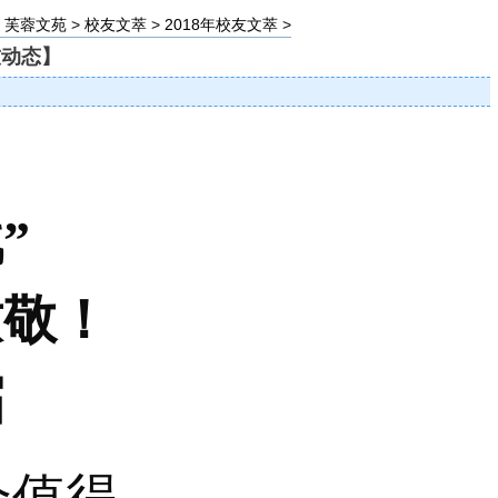
>
芙蓉文苑
>
校友文萃
>
2018年校友文萃
>
友动态】
”
致敬！
届
个值得