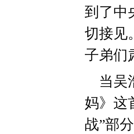
到了中
切接见
子弟们
当吴浩
妈》这
战”部