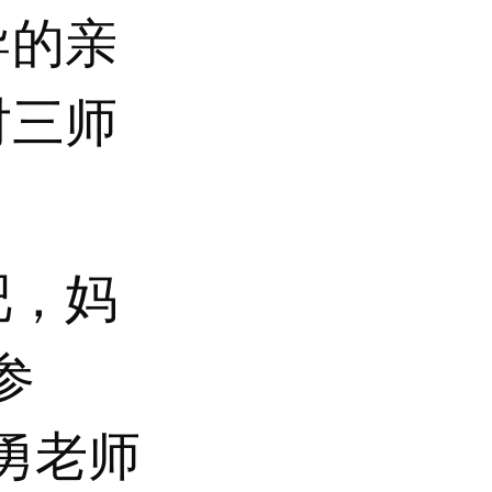
导的亲
对三师
吧，妈
参
勇老师