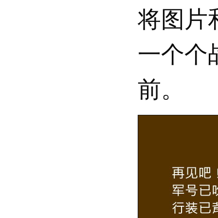
将图片
一个个
前。