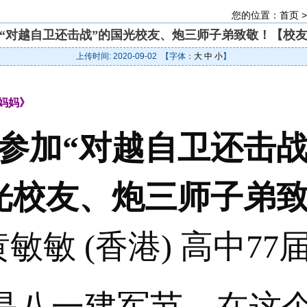
您的位置：
首页
“对越自卫还击战”的国光校友、炮三师子弟致敬！【校
上传时间: 2020-09-02 【字体：
大
中
小
】
妈妈》
参加“对越自卫还击战
光校友、炮三师子弟
黄敏敏 (香港) 高中77
八一建军节，在这