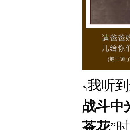
我听到
当
战斗中
茶花
”