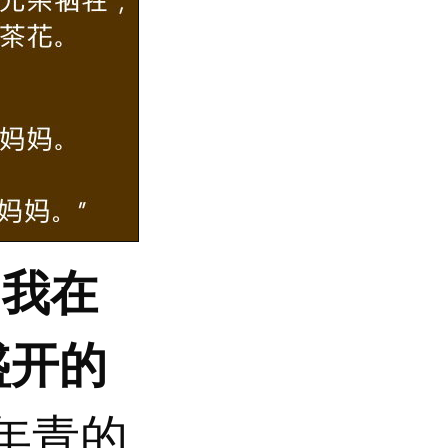
如我在
盛开的
年青的