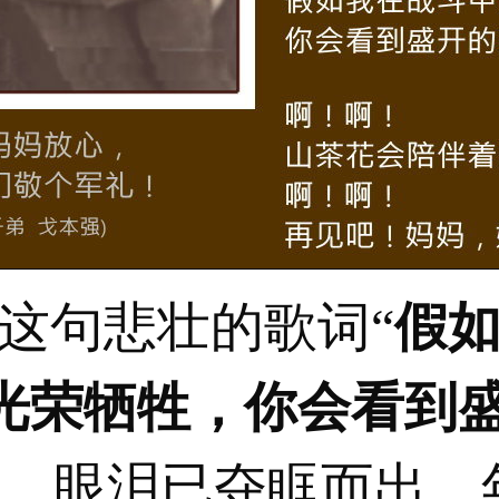
这句悲壮的歌词“
假
光荣牺牲，你会看到
时，眼泪已夺眶而出。