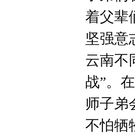
着父辈
坚强意
云南不
战”。在
师子弟
不怕牺