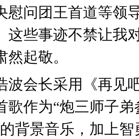
央慰问团王首道等领
。这些事迹不禁让我
肃然起敬。
波会长采用《再见
首歌作为“炮三师子弟
分的背景音乐，加上智