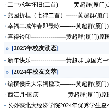
二中求学怀旧(二首)--------黄超群(
燕园折桂（七律二首）------黄超群(
幸福二城仲春即景咏--------黄超群(
喜得钤印------------------黄超群
[
2025年校友动态
]
新年快乐------------------黃超群
[
2024年校友文萃
]
编撰侯氏大宗祠楹联--------黄超群(
西江月•国庆---------------黄超群
长孙获北大经济学院2024年优秀学生夏令营