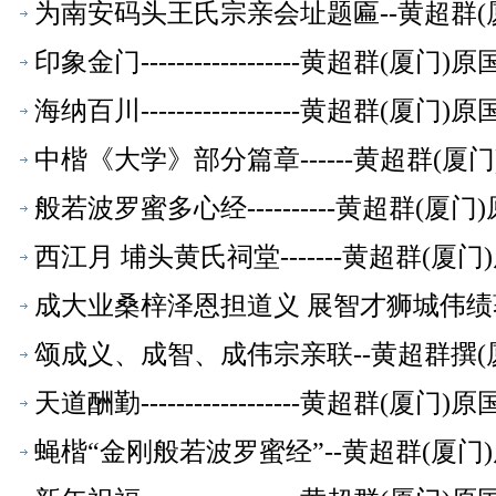
为南安码头王氏宗亲会址题匾--黄超群
印象金门------------------黄超群
海纳百川------------------黄超群
中楷《大学》部分篇章------黄超群(
般若波罗蜜多心经----------黄超群(
西江月 埔头黄氏祠堂-------黄超群(
成大业桑梓泽恩担道义 展智才狮城伟绩著
书【书法作品】
颂成义、成智、成伟宗亲联--黄超群撰
天道酬勤------------------黄超群
蝇楷“金刚般若波罗蜜经”--黄超群(厦