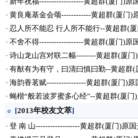
新年祝福------------------黄超群
黄良庵基金会颂------------黄超群
忍人所不能忍 行人所不能行--黄超群(
不舍不得------------------黄超群
诗山龙山宫对联二幅--------黄超群(
有猷有为有守，曰清曰慎曰勤--黄超群
海韵香茗赋----------------黄超群
蝇楷“般若波罗蜜多心经”--黄超群(厦
[
2013年校友文萃
]
登 南 山------------------黄超群