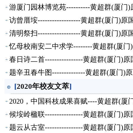
游厦门园林博览苑----------黄超群(
访曾厝垵------------------黄超群
清明祭扫------------------黄超群
忆母校南安二中求学--------黄超群(
春日诗二首----------------黄超群
题辛丑春牛图--------------黄超群
[
2020年校友文萃
]
2020，中国科枝成果喜赋----黄超群
候垵岭楹联----------------黄超群
题云从古室----------------黄超群