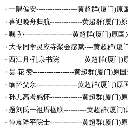
一隅偏安------------------黄超群
喜迎晚舟归航--------------黄超群
嘱 孙---------------------黄超群
大专同学灵应寺聚会感赋----黄超群(
西江月•孔泉书院-----------黄超群
昙 花 赞------------------黄超群
缅怀父亲------------------黄超群
孙儿高考感怀--------------黄超群
题刘氏一祖厝楹联----------黄超群(
悼袁隆平院士--------------黄超群