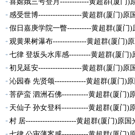
喜嫦娥三号登月------------黄超群
感受世博------------------黄超群
假日嘉庚学院一瞥----------黄超群(
观黄果树瀑布--------------黄超群
七律 登坂头水库感---------黄超群(
初见延安------------------黄超群
沁园春 先贤颂-------------黄超群
菩萨蛮 泗洲石佛-----------黄超群
天仙子 孙女登科-----------黄超群
村 居---------------------黄超群
七律 公审薄案感-----------黄超群