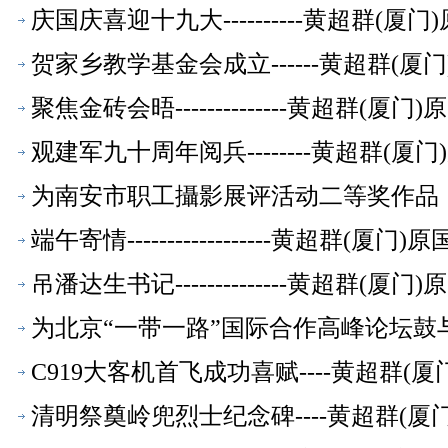
庆国庆喜迎十九大----------黄超群(
贺家乡教学基金会成立------黄超群(
聚焦金砖会晤--------------黄超群
观建军九十周年阅兵--------黄超群(
为南安市职工攝影展评活动二等奖作品《
【校友文萃】
端午寄情------------------黄超群
吊潘达生书记--------------黄超群
为北京“一带一路”国际合作高峰论坛鼓与
萃】
C919大客机首飞成功喜赋----黄超群
清明祭奠岭兜烈士纪念碑----黄超群(