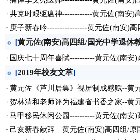
痛悼李文亮医师------------黄元佐
共克时艰驱瘟神------------黄元佐
庚子新春吟----------------黄元佐
[
黄元佐(南安)高四组/国光中学退休教
国庆七十周年喜賦----------黄元佐
[
2019年校友文萃
]
黄元佐《芦川居集》视屏制成感赋--黄
萃】
贺林清和老师评为福建省书香之家--黄
萃】
马甲移民休闲公园----------黄元佐
己亥新春献辞---黄元佐(南安)高四组