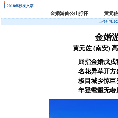
2018年校友文萃
金婚游仙公山抒怀----------
上传时间: 20
金婚
黄元佐 (南安)
屈指金婚戊戌
名花异草开方
极目城乡惊巨
年登耄耋无奢