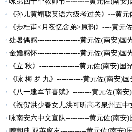
咏第四十个教师节----------黄元佐
《孙儿黄翊聪英语六级考过关》---黄元
《步杜甫<月夜忆舍弟>原韵》----黄
处暑偶感------------------黄元佐
金婚感怀------------------黄元佐
《立 秋》-----------------黄元佐
《咏 梅 罗 九》-----------黄元佐
《八一建军节喜赋》--------黄元佐(
《祝贺洪少春女儿洪可昕高考泉州五中女子
师【校友文萃】
咏南安六中文宣队----------黄元佐
赠朝典 双英窗友-----------黄元佐