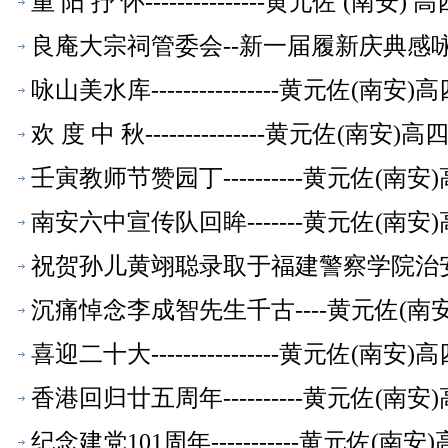
重 阳 抒 怀---------------黄元佐
良庵大宗祠管委会--新一届履新庆典感咏-
【校友文萃】
咏山美水库----------------黄元佐
欢 度 中 秋---------------黄元
壬寅教师节赞园丁----------黄元佐
南安六中宣传队回眸-------黄元佐(
祝贺孙儿黄翊聪录取于福建警察学院治安学
教师【校友文萃】
沉痛悼念李成智先生千古----黄元佐(
喜迎二十大----------------黄元佐
香港回归廿五周年----------黄元佐
纪念建党101周年-----------黄元