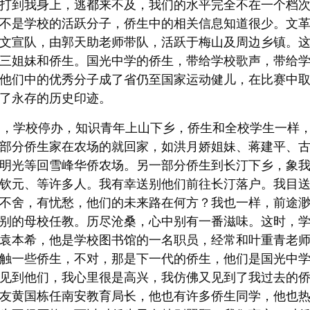
打到我身上，逃都来不及，我们的水平完全不在一个档
不是学校的活跃分子，侨生中的相关信息知道很少。文
文宣队，由郭天助老师带队，活跃于梅山及周边乡镇。
三姐妹和侨生。国光中学的侨生，带给学校歌声，带给
他们中的优秀分子成了省仍至国家运动健儿，在比赛中
了永存的历史印迹。
，学校停办，知识青年上山下乡，侨生和全校学生一样，
部分侨生家在农场的就回家，如洪月娇姐妹、蒋建平、
明光等回雪峰华侨农场。另一部分侨生到长汀下乡，象
钦元、等许多人。我有幸送别他们前往长汀落户。我目
不舍，有忧愁，他们的未来路在何方？我也一样，前途
别的母校任教。历尽沧桑，心中别有一番滋味。这时，
袁本希，他是学校图书馆的一名职员，经常和叶重青老
触一些侨生，不对，那是下一代的侨生，他们是国光中
见到他们，我心里很是高兴，我仿佛又见到了我过去的
友黄国栋任南安教育局长，他也有许多侨生同学，他也