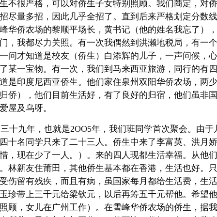
生不很严格，可以对侨生子女特别照顾。我们商定，对
招尽量多招，因此几乎全招了。直到后来严格划定分数
峰华侨农场的黎顺平场长，黄书记（他的姓名我忘了）
门，我都尽力关照。有一次我偶然到洪濑地税局，有一
一问才知道是校友（侨生）白添辉的儿子，一声问候，
了某一宝物。有一次，我们到马来西亚旅游，同行的有
道是印度尼西亚侨生。他们家住泉州双阳华侨农场，两
归侨），他们目前生活好，有了良好的归宿，他们虽非
爱屋及乌呀。
十九年，也就是2OO5年，我们班同学首次聚会。由于
四十名同学只来了二十三人。侨生中来了李富英、洪月
惜，现在少了一人。）。来的四人现都生活幸福。从他
。林新友住莆田，其他侨生基本都在香港，生活也好。
受伤留有残疾，而且有病，虽国家每月都给生活费，生
玉珍带上三千元给梁钦元，以后再筹五千元帮他。希望
照顾，女儿在广州工作）。在雪峰华侨农场的侨生，据