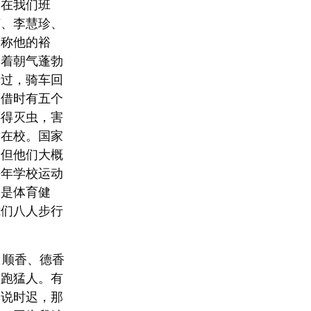
。在我们班
英、李慧珍、
学称他的裕
过着朝气蓬勃
借过，骑车回
。借时有五个
还得灭虫，害
身在校。国家
。但他们大概
每年学校运动
纳是体育健
我们八人步行
顺香、德香
短跑猛人。有
，说时迟，那