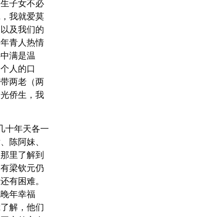
侨生子女不必
线，我就爱莫
，以及我们的
个年青人热情
心中满是温
四个人的口
少带两老（两
国光侨生，我
几十年天各一
娇、陈阿妹、
们那里了解到
只有梁钦元仍
活还有困难。
他晚年幸福
我了解，他们