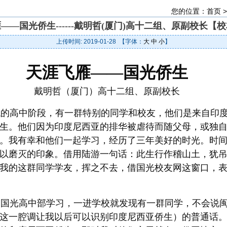
您的位置：
首页
——国光侨生------戴明哲(厦门)高十二组、原副校长【
上传时间: 2019-01-28 【字体：
大
中
小
】
天涯飞雁——国光侨生
戴明哲（厦门）高十二组、原副校长
的高中阶段，有一群特别的同学和校友，他们是来自印度
生。他们因为印度尼西亚的排华被虐待而随父母，或独
。我有幸和他们一起学习，经历了三年美好的时光。时
以磨灭的印象。借用陆游一句话：此生行作稽山土，犹
我的这群同学学友，挥之不去，借国光校友网这窗口，
到国光高中部学习，一进学校就发现有一群同学，不会说
这一腔调让我以后可以识别印度尼西亚侨生）的普通话