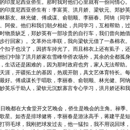
的印度尼西亚侨生。那时我对他们心里就有一份同情心
的印度尼西亚侨生有：李富英、洪月娇、梁钦元、郑妙
林新友、林光健、傅成谋、俞朝顺、李丽春、阿纳（同
、阿俊。他们和我们朝夕相处，共同学习，互相帮助，
时物质缺乏，郑妙英有一部珍贵的自行车，我们曾向她
步行回家）。文革外出串联，我向梁钦元借了一条棉衣
个扣子也没了，因挤车掉光了。而且棉衣上还有虱子，
他们中除了洪月娇家在雪峰华侨农场外，其余的全都孤
，生话还是困难的，因为那时政府也穷，家人无法帮助
天涯，开疆拓土的基因，热观开朗，具文艺体育特长。
最好。傅成谋长于唱歌，李丽春、俞朝顺、林光健、阿
妙英乐于助人，梁钦元沉默寡言专心学习，洪月娇还和
日晚都在大食堂开文艺晚会，侨生是晚会的主角。禄季、
歌星。如杏是排球健将，李丽春是游泳高手，蒋建平是
打羽毛球，我刚把球发过去，他一猛扣，我不用说回球