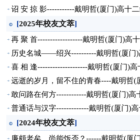
诏 安 掠 影-----------戴明哲(厦
[
2025年校友文萃
]
再 聚 首------------------戴明
历史名城——绍兴----------戴明哲
喜 相 逢--------------------戴
远逝的岁月，留不住的青春----戴明哲
敢问路在何方------------戴明哲(
普通话与汉字-------------戴明哲
[
2024年校友文萃
]
廉颇老矣，尚能饭否？------戴明哲