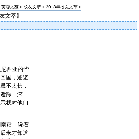
>
芙蓉文苑
>
校友文萃
>
2018年校友文萃
>
校友文萃】
尼西亚的华
自回国，逃避
间虽不太长，
吊遗踪一泫
表示我对他们
闽南话，说着
。后来才知道