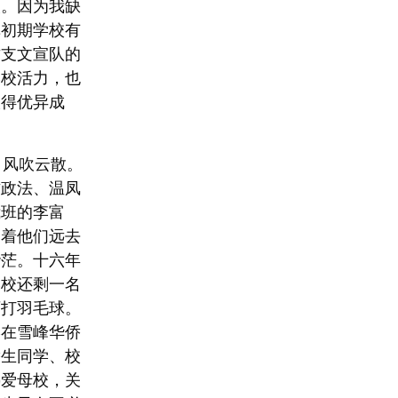
次。因为我缺
革初期学校有
这支文宣队的
学校活力，也
取得优异成
风吹云散。
古政法、温凤
我班的李富
送着他们远去
渺茫。十六年
学校还剩一名
师打羽毛球。
学在雪峰华侨
侨生同学、校
热爱母校，关