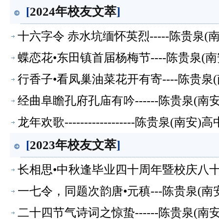
[
2024年校友文萃
]
十六字令 赤水坑缅怀英烈-----陈贵泉(
蝶恋花•东田镇首届杨梅节----陈贵泉(
行香子•看凤巢油菜花开有寄----陈贵泉
经曲阜瞻孔府孔庙有吟------陈贵泉(南
龙年欢歌------------------陈贵泉(
[
2023年校友文萃
]
长相思•中秋逢毕业四十周年暨校庆八十周
一七令，同题次韵唐•元稹---陈贵泉(南
二十四节气诗词之惊蛰------陈贵泉(南