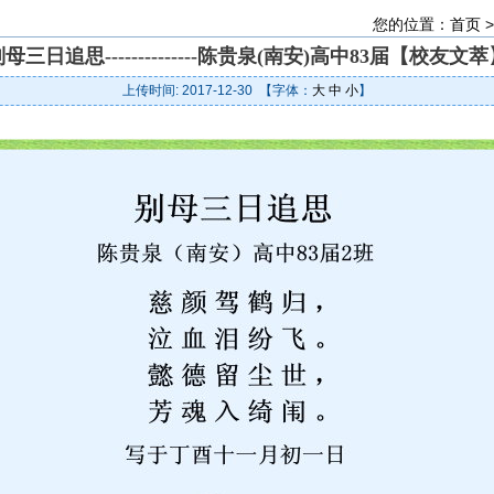
您的位置：
首页
母三日追思--------------陈贵泉(南安)高中83届【校友文
上传时间: 2017-12-30 【字体：
大
中
小
】