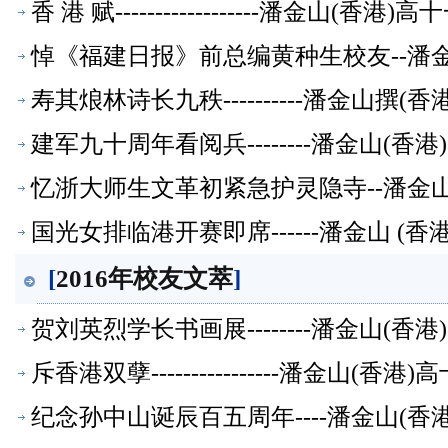
香 港 赋------------------潘金山(
悼《福建日报》前总编黄种生校友--潘
寿其烺林诗长九秩----------潘金山
文萃】
建军九十周年看阅兵--------潘金山(
忆浙大师生文革初紧急护灵隐寺--潘金
国光女排临港开赛即席------潘金山 (
[
2016年校友文萃
]
贺刘英烈学长书画展--------潘金山(
斥香港双孽----------------潘金山(
纪念孙中山诞辰百五周年----潘金山(