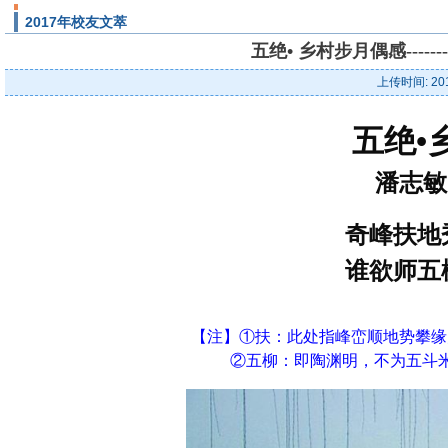
2017年校友文萃
五绝• 乡村步月偶感----
上传时间: 20
五绝•
潘志敏
奇峰扶地
谁欲师五
【注】①扶：此处指峰峦顺地势攀缘
②五柳：即陶渊明，不为五斗