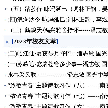
（五）踏莎行·咏冯延巳（词林正韵，晏殊
(四)浪淘沙令·咏冯延巳(词林正韵，李煜
（三）鹧鸪天•鸿兴雅舍抒怀------潘
[
2023年校友文萃
]
(二)临江仙•夏夜步月抒怀---潘志敏 
(一)苏幕遮·寥廓苍穹多少事---潘志敏
永春采风联----------------潘志敏 
“致敬青春”主题诗歌习作（八）------
友文萃】
“致敬青春”主题诗歌习作（七）------
友文萃】
“致敬青春”主题诗歌习作（六）------