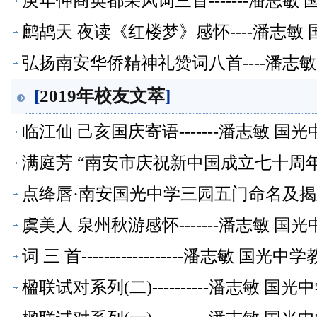
庚年仲商英都采风词三首-------潘志
鹧鸪天 夜读《红楼梦》感怀----潘志
弘扬南安华侨精神礼赞词八首----潘志
[
2019年校友文萃
]
临江仙 己亥国庆寄语-------潘志敏 
满庭芳 “南安市庆祝新中国成立七十周年
友文萃】
点绛唇·南安国光中学三园五门命名及揭
虞美人 泉州秋游感怀-------潘志敏 
词 三 首------------------潘志敏 
楹联试对系列(二)----------潘志敏 