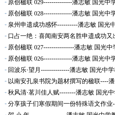
原创楹联 029--------------潘志敏
原创楹联 028--------------潘志敏
泉州申遗成功感怀----------潘志敏 
口占一绝：喜闻南安两名胜申遗成功又出
萃】
原创楹联 027---------------潘志敏
原创楹联 026--------------潘志敏
回波乐·望月--------------潘志敏 
以南安孔泉书院为题材撰写的楹联----
秋风清·茗川佳人赋--------潘志敏 
分享孩子们寒假期间一份特殊语文作业--