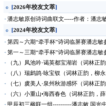
[
2026年校友文萃
]
潘志敏原创诗词曲联文-----作者：潘
[
2024年校友文萃
]
第四～六期“牵手杯”诗词临屏赛潘志敏
第一～三期“牵手杯”诗词临屏赛潘志敏
（九）凤池吟·谒英都宝湖岩（词林正韵，
文萃】
（八）瑞鹧鸪·咏宝钗（词林正韵，柳永体
（七）虞美人·泉州秋游感怀（词林正韵，
文萃】
（六）小重山•海西春色（词林正韵，薛昭
甲辰初三楹联一组----------潘志敏 