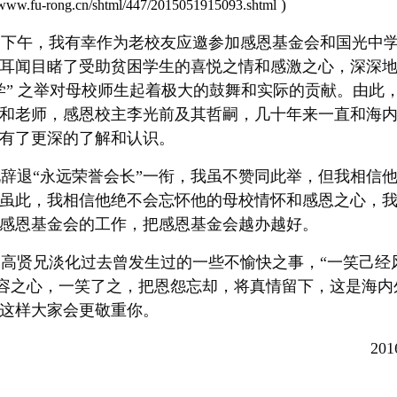
)
//www.fu-rong.cn/shtml/447/2015051915093.shtml
1日下午，我有幸作为老校友应邀参加感恩基金会和国光中学2
耳闻目睹了受助贫困学生的喜悦之情和感激之心，深深
学” 之举对母校师生起着极大的鼓舞和实际的贡献。由此，
和老师，感恩校主李光前及其哲嗣，几十年来一直和海
有了更深的了解和认识。
退“永远荣誉会长”一衔，我虽不赞同此举，但我相信
虽此，我相信他绝不会忘怀他的母校情怀和感恩之心，
感恩基金会的工作，把感恩基金会越办越好。
高贤兄淡化过去曾发生过的一些不愉快之事，“一笑己经
包容之心，一笑了之，把恩怨忘却，将真情留下，这是海内
这样大家会更敬重你。
20