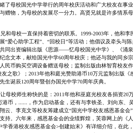
睹了母校国光中学举行的周年校庆活动和广大校友在事
与赠物，为母校的发展尽一分力。高贤兄就是许多情系
兄和母校一直保持着密切的联系。1999-2003年，他和
展“爱心助学工程”、“回校日”等活动；他倡议及牵头与
共同出资编辑出版《思源——忆母校国光中学》、《涌
纪念文本，献给国光中学60周年校庆；他还与我的同乡
元人民币购买空调设备赠送母校；监制出版由林智育校友
校友之歌》；2013年他和庭光赞助港币10万元监制出版《
先生诞辰120周年暨创办国光中学70周年庆典。
母校师生称快的是：2011年他和巫庭光校友各捐资20
万港币，......，作为启动基金，还有与李铁圣、刘向东
翔云、李克文等校友筹建成立“国光中学校友感恩基金会”
支持。六年来，感恩基金会的业绩辉煌，芙蓉网上的《
中学香港校友感恩基金会>创建始末》有详细介绍，在此