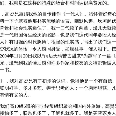
们。我就是在这样的特殊的场合和时间认识高贤兄的。
月初，高贤兄惠赠我他的自传佳作《一代人》。我怀着好奇
料一下子就被他那朴实流畅的语言、幽默风趣、坎坷起
背景和社会现实迷住了。我一口气读了两章，没几天就
是一代归国侨生经历的缩影，也是我们这代同年龄段人
人》有很强的时代脉搏，很强的现实感，写出了我们这
史状况的体悟，令人感同身受，如烟往事，催人泪下。
004年11月20日我以“雨后天晴苦去甜来”为题写了一篇
兄，没想到我的读后感和许多作家和校友的文稿都辑编
一书。
》，我对高贤兄有了初步的认识，觉得他是一个有自信、
聪明好学、多才多艺、善于思考的人；一个胸怀坦荡、
有情有义的人。
们高10组5班的同学经常组织聚会和国内外旅游，高贤
接触多了，联系也多了，了解也就多了。我是芙蓉家乡