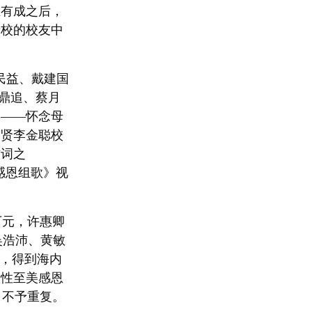
业有成之后，
母校的校友中
李民益、戴建国
陈鼎追、蔡月
泉——怀念母
宗贤李金聪校
作词之
感恩组歌》视
万元，许惠卿
、吴浩沛、黄敏
，
得到海内
人性至美感恩
，不予重复。