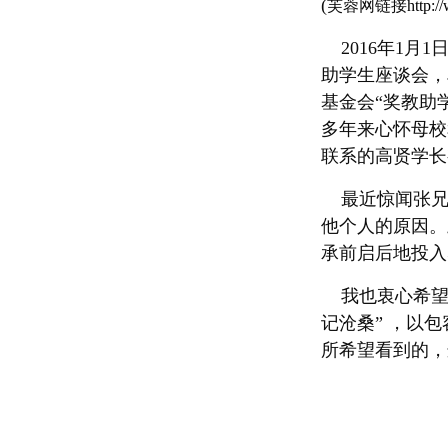
(
芙蓉网链接
http:
2016年1月
助学生座谈会，
基金会“奖教助
多年来心怀母校
联系的高贤学长
最近惊闻张兄辞
他个人的原因。
承前启后地投入
我也衷心希望
记沧桑” ，以
所希望看到的，