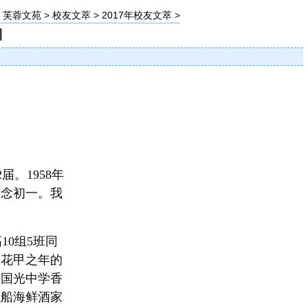
>
芙蓉文苑
>
校友文萃
>
2017年校友文萃
>
】
。1958年
学念初一。我
10组5班同
是花甲之年的
任国光中学香
龙船海鲜酒家