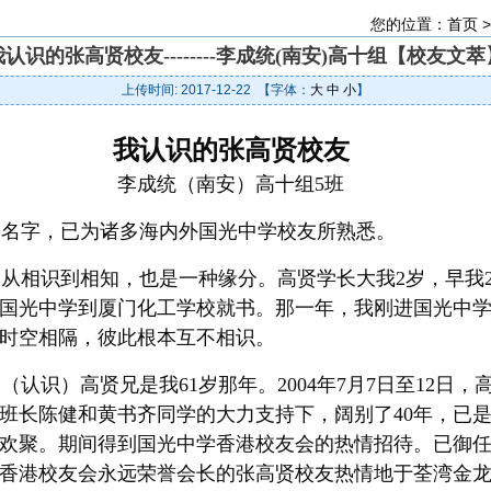
您的位置：
首页
我认识的张高贤校友--------李成统(南安)高十组【校友文萃
上传时间: 2017-12-22 【字体：
大
中
小
】
我认识的张高贤校友
李成统（南安）高十组5班
名字，已为诸多海内外国光中学校友所熟悉。
相识到相知，也是一种缘分。高贤学长大我2岁，早我2届
国光中学到厦门化工学校就书。那一年，我刚进国光中
时空相隔，彼此根本互不相识。
识）高贤兄是我61岁那年。2004年7月7日至12日，高
班长陈健和黄书齐同学的大力支持下，阔别了40年，已
欢聚。期间得到国光中学香港校友会的热情招待。已御
香港校友会永远荣誉会长的张高贤校友热情地于荃湾金