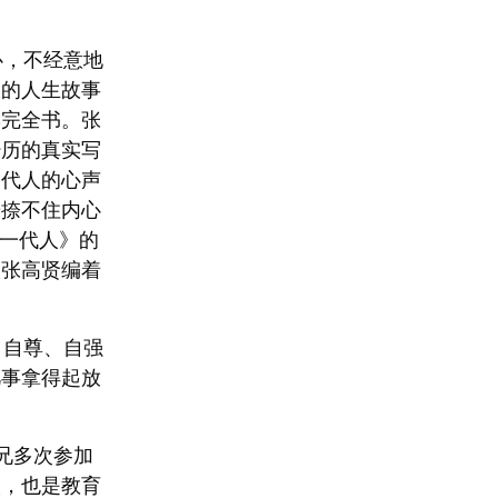
心，不经意地
伏的人生故事
读完全书。张
经历的真实写
一代人的心声
按捺不住内心
《一代人》的
入张高贤编着
自尊、自强
凡事拿得起放
兄多次参加
人，也是教育