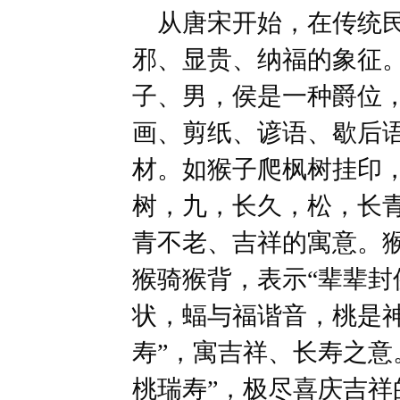
从唐宋开始，在传统民
邪、显贵、纳福的象征
子、男，侯是一种爵位
画、剪纸、谚语、歇后
材。如猴子爬枫树挂印，
树，九，长久，松，长
青不老、吉祥的寓意。猴
猴骑猴背，表示“辈辈封
状，蝠与福谐音，桃是
寿”，寓吉祥、长寿之意
桃瑞寿”，极尽喜庆吉