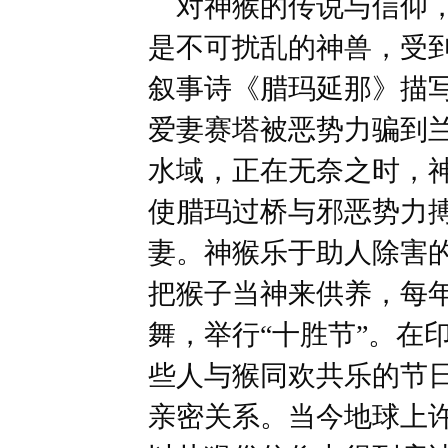
对神猴的传说与信仰，
是不可扰乱的神兽，受
叙事诗《腊玛延那》描
爱妻赛塔被恶势力骗到
水域，正在无奈之时，
使腊玛过桥与邪恶势力
妻。神猴乐于助人除害
把猴子当神来供养，每年
舞，举行“十胜节”。在印
些人与猴同欢共乐的节
亲密关系。当今地球上