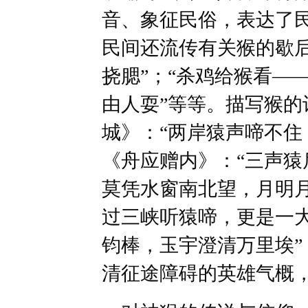
音、象征民俗，表达了
民间还流传有关猴的歇
挠腮”；“杀鸡给猴看—
由人耍”等等。描写猴的
城》：“两岸猿声啼不住
《舟应赠内》：“三声
莫凭水窗南北望，月明
过三峡听猿啼，更是一
钧棒，玉宇澄清万里埃
清征途障碍的英雄气概