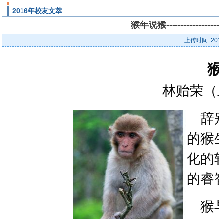
2016年校友文萃
猴年说猴-----------
上传时间: 20
林贻荣（
辞别
的猴
化的
的睿
猴与