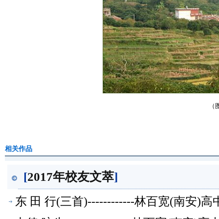
（
相关作品
[
2017年校友文萃
]
东 田 行(三首)------------林百宽(南