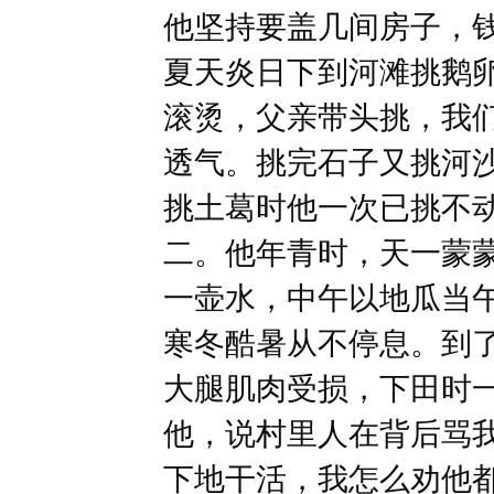
他坚持要盖几间房子，
夏天炎日下到河滩挑鹅
滚烫，父亲带头挑，我
透气。挑完石子又挑河沙
挑土葛时他一次已挑不
二。他年青时，天一蒙
一壶水，中午以地瓜当
寒冬酷暑从不停息。到
大腿肌肉受损，下田时
他，说村里人在背后骂
下地干活，我怎么劝他