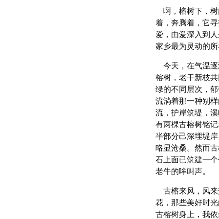
啊，榕树下，树
着，奔腾着，它寻
爱，由爱深入到人
家乡最为灵动的所
今天，在气温逐
榕树，老干新枝共
绿的不同层次，郁
流淌着那一种别样
流，护岸筑堤，溪
有两棵古榕树铭记
半部分己深埋堤岸
略显沧桑。然而古
石上面已筑建一个
老牛的哞叫声。
古榕来风，风来
花，那些美好时光
古榕树身上，我依