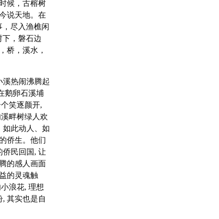
时候，古榕树
今说天地。在
事，尽入渔樵闲
树下，磐石边
，桥，溪水，
小溪热闹沸腾起
。在鹅卵石溪埔
个笑逐颜开,
的溪畔树绿人欢
、如此动人、如
的侨生。他们
侨民回国, 让
腾的感人画面
益的灵魂触
浪花, 理想
, 其实也是自