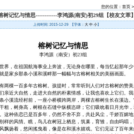
您的位置：
首页
榕树记忆与情思------------李鸿源(南安)初29组【校友文萃
上传时间: 2015-12-29 【字体：
大
中
小
】
榕树记忆与情思
李鸿源（南安）初23组
世界，在祖国航海事业上奔波，无论身在哪里，每当忆起那年少
就是家乡那条小溪和溪畔那一幅幅与古榕树相关的美丽画面。
有两棵一百多年古榕树。孩提时，常常听到人们对古榕树的赞美
们亲近大自然，走进大自然的朴素情感，让我也喜欢上它们。我
条小溪流经村前，一座小桥横跨两岸，两棵古榕树生长在溪边。
干粗，树身高，树根在石缝中纵横恣肆；它们吸吮着日月光华，
。这种依恋已是百多年，仍然不舍不弃，共赴风尘，千娇百媚地
别样的风情。瞧，鸟儿在树冠上栖息，筑巢，育雏，自由呜唱，
风飘扬着，悠闲搖曳着，像是在和溪水嬉戏。它们见证了百年来