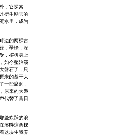
朴，它探索
此衍生励志的
流水里，成为
畔边的两棵古
綠，翠绿，深
受，榕树身上
，如今整治溪
大磐石了，只
原来的基干大
了一些腐洞，
，原来的大磐
声代替了昔日
那些欢跃的浪
在溪畔这两棵
着这块生我养