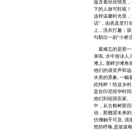
蕴含着丝丝情意，
下的人脉可旺呢！
这样温馨时光里，
话”，由表及里打
上，洗衣打趣；孩
勾勒出一副“小桥
最难忘的是那一个
来啦, 水中游泳人
滩上, 溪畔沙滩角
他们的谈笑声和远
水美的景象, 一
此纯粹！给这乡村
是在印尼排华时同
他们到祖国安家。
中，从古榕树那历
动，那翘望未来的
仿佛触手可及, 清
然的呼唤,是挺拔榕