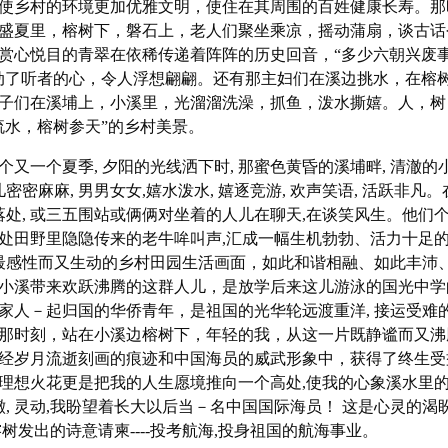
使乡村的环境更加优雅文明，使住在其周围的百姓健康长寿。那
盛夏里，榕树下，磐石上，老人们聚坐乘凉，摇动蒲扇，谈古话
赏心悦目的青翠在依稀传递着阵阵的历史回音，“多少六朝兴废
动了听者的心，令人浮想翩翩。还有那主妇们在溪边挑水，在榕
子们在溪埔上，小溪里，光溜溜洗澡，抓鱼，泼水撕嬉。人，树
流水，榕树参天”的乡村美景。
又一个夏季, 夕阳的光线洒下时, 那蜜色黄昏的溪埔畔, 清澈的
儿密密麻麻, 男男女女,嬉水泼水, 嬉逐竞游, 欢声笑语, 活跃非凡
落处, 或三五围站或俩俩对坐着的人儿在聊天,在谈笑风生。他们个
处田野里隐隐传来的老牛哞叫声,汇成一幅生机勃勃、活力十足
幅最感性而又生动的乡村田园生活画面，如此和谐相融、如此丰沛
小溪带来欢跃沸腾的这群人儿，是放学后来这儿游泳的国光中学
家人－起归国的华侨青年，是祖国的光华轮远渡重洋, 接运受难的
那时刻，站在小溪边榕树下，年轻的我，从这一片既静谧而又沸
经岁月流逝刻画的痕迹和中国海员的威武形象中，获得了终生受
理想火花更是把我的人生愿境推向一个高处,使我的心象溪水里的小
澈, 灵动,我盼望着长大以后当－名中国国际海员！ 这是心灵的渴盼
树发出的诗意请柬----投考航海,投身祖国的航海事业。