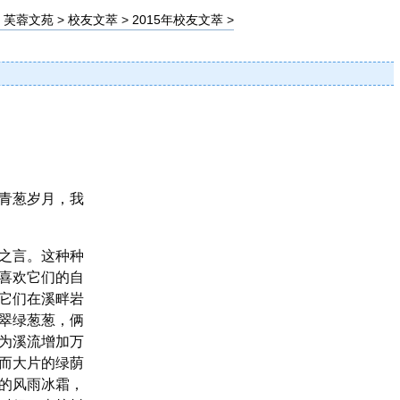
>
芙蓉文苑
>
校友文萃
>
2015年校友文萃
>
】
青葱岁月，我
之言。这种种
喜欢它们的自
它们在溪畔岩
翠绿葱葱，俩
为溪流增加万
而大片的绿荫
的风雨冰霜，