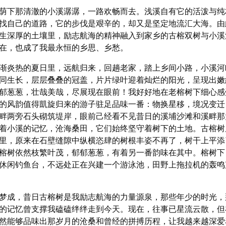
荫下那清澈的小溪潺潺，一路欢畅而去。浅溪自有它的活泼与纯
找自己的道路，它的步伐是艰辛的，却又是坚定地流汇大海。由
生深厚的土壤里，励志航海的精神融入到家乡的古榕双树与小溪
在，也成了我最永恒的乡思、乡愁。
渐炎热的夏日里，远航归来，回趟老家，踏上乡间小路，小溪河
同生长，层层叠叠的冠盖，片片绿叶迎着灿烂的阳光，呈现出嫩
郁葱葱，壮哉美哉，尽展现在眼前！我好好地在老榕树下细心感
的风韵值得凱旋归来的游子驻足品味一番：物换星移，境况变迁
畔两旁石头砌筑堤岸，眼前己经看不见昔日的溪埔沙滩和溪畔那
着小溪的记忆，沧海桑田，它们始终坚守着树下的土地。古榕树
里，原来在石壁缝隙中纵横恣肆的树根丰姿不再了，树干上平添
榕树依然枝繁叶茂，郁郁葱葱，有着另一番韵味在其中。
榕树下
休闲钓鱼台，不远处正在兴建一个游泳池，田野上拖拉机的轰鸣
梦成，昔日古榕树是我励志航海的力量源泉，那些年少的时光，
的记忆曾支撑我磕磕绊绊走到今天。现在，往事已星流云散，但
然能够品味出那岁月的沧桑和曾经的拼搏历程，让我越来越深爱