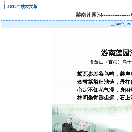
2015年校友文萃
游南莲园池----------
上传时间: 20
游南莲园
潘金山（香港）高十
鸳瓦参差谷鸟鸣，磬声
金桥紫塔归池镜，丹柱
心定不知花气漫，身闲
林间坐觉嚣尘远，石上