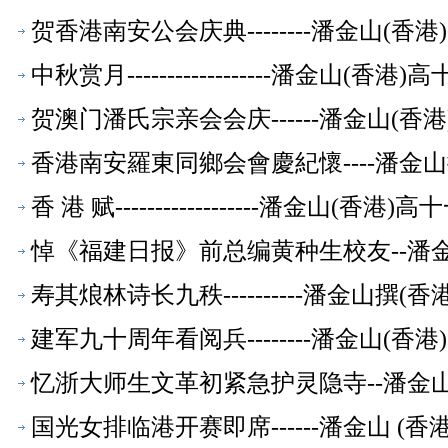
贺香港南安公会庆典--------潘金山(
中秋赏月------------------潘金山(
贺澳门潘氏宗亲会会庆------潘金山(
香港南安羅東同鄉会會慶紀懷----潘金
香 港 赋------------------潘金山(
悼《福建日报》前总编黄种生校友--潘
寿其烺林诗长九秩----------潘金山
文萃】
建军九十周年看阅兵--------潘金山(
忆浙大师生文革初紧急护灵隐寺--潘金
国光女排临港开赛即席------潘金山 (