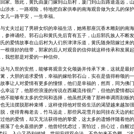
俗回家。致此，黄氏由厦门嫁到山后村，厦门到山后路途遥远，
跋山涉水，一路艰险，特地把自家供奉的南海观音做为女儿的保
佑女儿一路平安，一生幸福。
与丈夫过起了男耕女织的幸福生活，她将那座沉香木雕刻的南海
佛，参禅诵经。郭石山和黄氏先后育有五子，山后郭氏族人不断
黄氏的爱情故事在山后村为人们所津津乐道，黄氏随身陪嫁过来
的一根很好的纽带，郭家的后人对观音的信仰就这样传承和发展
化，我想那是对爱的一种信仰。
达与入世的安然，能够将观音文化颂扬并传承下来，这就是最好
樊篱，大胆的追求爱情，幸福的嫁给郭石山，实在是值得称颂的
的故事让人对爱情有更多的憧憬，他们是幸福的，然而，同为佛
那么幸运了，他那些浪漫的传说在西藏流传很广，但他的爱情都
让他不能够有太多的空间和选择，他虽然厌倦了那种单调而刻板
终也无法摆脱那种束缚，这样使得他对世俗生活的渴望越来越加
超脱，使得青梅老去，竹马远走，那些风花雪月如同挂在天边的
求过他的爱情，却又无法获得他的挚爱，这太多的遗憾伴随着他
，摇落了仓央嘉措的梦，他曾经忧虑过，害怕过，担心过，自醒
梵行，入山又恐别倾城。世间安得双全法，不负如来不负卿。”