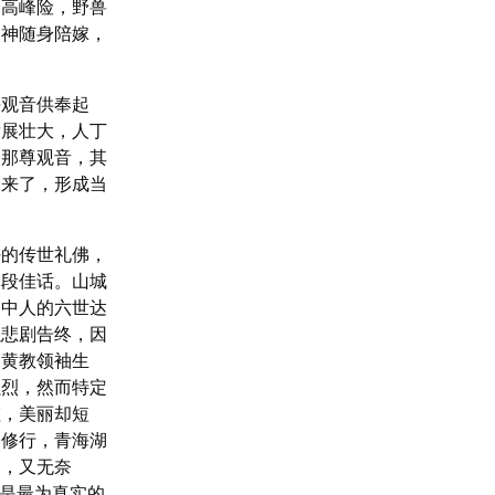
山高峰险，野兽
护神随身陪嫁，
观音供奉起
发展壮大，人丁
的那尊观音，其
起来了，形成当
的传世礼佛，
一段佳话。山城
门中人的六世达
以悲剧告终，因
的黄教领袖生
强烈，然而特定
虹，美丽却短
的修行，青海湖
过，又无奈
这是最为真实的