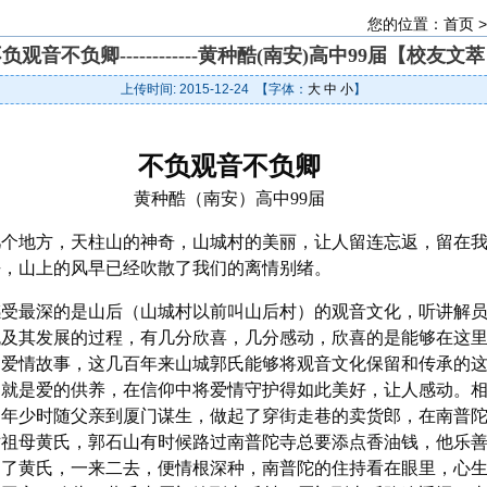
您的位置：
首页
负观音不负卿------------黄种酷(南安)高中99届【校友文
上传时间: 2015-12-24 【字体：
大
中
小
】
不负观音不负卿
黄种酷（南安）高中99届
个地方，天柱山的神奇，山城村的美丽，让人留连忘返，留在我
去，山上的风早已经吹散了我们的离情别绪。
受最深的是山后（山城村以前叫山后村）的观音文化，听讲解员
流及其发展的过程，有几分欣喜，几分感动，欣喜的是能够在这
的爱情故事，这几百年来山城郭氏能够将观音文化保留和传承的
那就是爱的供养，在信仰中将爱情守护得如此美好，让人感动。
，年少时随父亲到厦门谋生，做起了穿街走巷的卖货郎，在南普
世祖母黄氏，郭石山有时候路过南普陀寺总要添点香油钱，他乐
动了黄氏，一来二去，便情根深种，南普陀的住持看在眼里，心