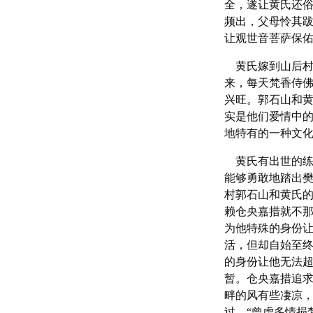
全，遂让黄氏还
频出，父母怜其
让观世音菩萨保
黄氏嫁到山后村
来，每天梵香侍
兴旺。郭石山和
实是他们爱情中
地特有的一种文
黄氏有出世的练
能够勇敢地踏出
村郭石山和黄氏
赖仓央嘉措就不
为他特殊的身份
活，但却自始至
的身份让他无法
暂。仓央嘉措追
畔的风有些凄凉
过。“曾虑多情损