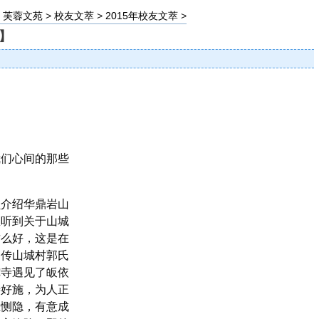
>
芙蓉文苑
>
校友文萃
>
2015年校友文萃
>
萃】
们心间的那些
介绍华鼎岩山
里听到关于山城
这么好，这是在
相传山城村郭氏
陀寺遇见了皈依
善好施，为人正
生恻隐，有意成