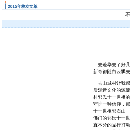
2015年校友文萃
不
去蓬华去了好几
新奇都随白云飘
去山城村让我感
后观音文化的源
村郭氏十一世祖
守护一种信仰，
十一世祖郭石山
佛门的郭氏十一
直本分的品行打