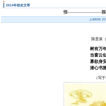
2014年校友文萃
悟----------------
上传时间: 20
陈贵泉（
树有万
当窗云
寡欲身
潜心书
（写于2