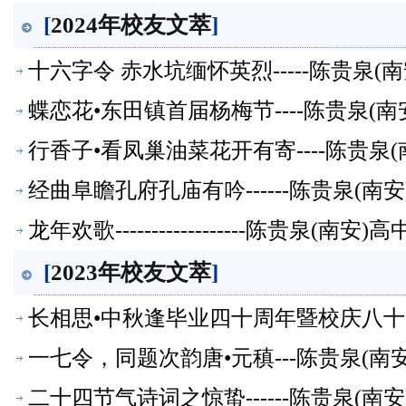
友文萃】
[
2024年校友文萃
]
十六字令 赤水坑缅怀英烈-----陈贵泉(
蝶恋花•东田镇首届杨梅节----陈贵泉(
行香子•看凤巢油菜花开有寄----陈贵泉
经曲阜瞻孔府孔庙有吟------陈贵泉(南
龙年欢歌------------------陈贵泉(南
[
2023年校友文萃
]
长相思•中秋逢毕业四十周年暨校庆八十周年
萃】
一七令，同题次韵唐•元稹---陈贵泉(南
二十四节气诗词之惊蛰------陈贵泉(南