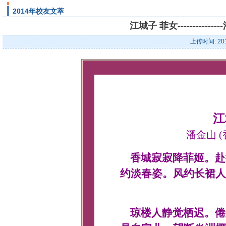
2014年校友文萃
江城子 菲女---------
上传时间: 20
江
潘金山 (
香城寂寂降菲姬。赴
约淡春姿。风约长裙人
琼楼人静觉栖迟。倦