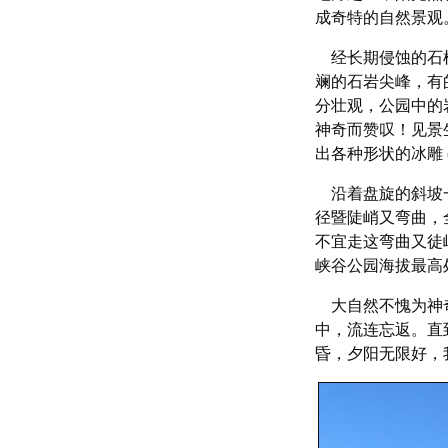
成奇特的自然景观
经长期侵蚀的石柱
斓的石岩尖峰，有
分壮观，公园中的
神奇而赞叹！见景
出各种形状的冰雕 
沿着盘旋的斜坡一
径暨陡峭又弯曲，
不宜走这弯曲又徒
峡谷公园海拔最高处的
大自然不愧为神奇
中，流连忘返。直
昏，夕阳无限好，