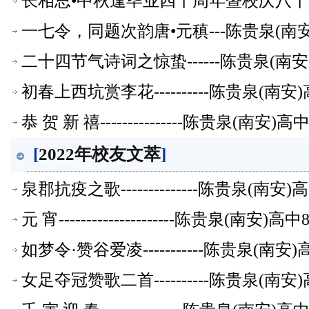
长相思•中秋逢毕业四十周年暨校庆八十周年
萃】
一七令，同题次韵唐•元稹---陈贵泉(南
二十四节气诗词之惊蛰------陈贵泉(南
初春上西坑赏李花----------陈贵泉(南
恭 贺 新 禧---------------陈贵泉(南
[
2022年校友文萃
]
泉郡抗疫之歌--------------陈贵泉(南
元 宵---------------------陈贵泉(南
如梦令·赞谷爱凌-----------陈贵泉(南
女足夺冠赞歌二首----------陈贵泉(南