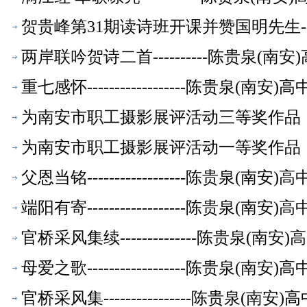
贺贵峰第31期读诗班开课并赞国明先生-
两岸联吟贺诗二首----------陈贵泉(南
重七感怀------------------陈贵泉(南
为南安市职工摄影展评活动三等奖作品《奋
友文萃】
为南安市职工摄影展评活动一等奖作品《老
【校友文萃】
父恩当铭------------------陈贵泉(南
端阳有寄------------------陈贵泉(南
官桥采风集续--------------陈贵泉(南
母爱之歌------------------陈贵泉(南
官桥采风集----------------陈贵泉(南