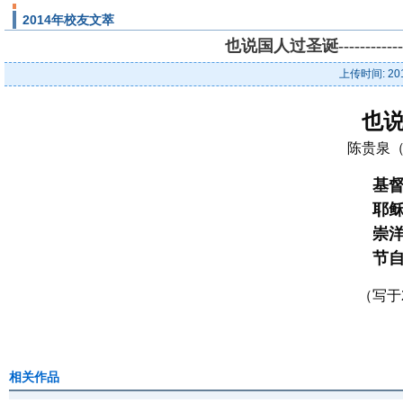
2014年校友文萃
也说国人过圣诞--------
上传时间: 20
也
陈贵泉（
基
耶
崇
节
（写于2
相关作品