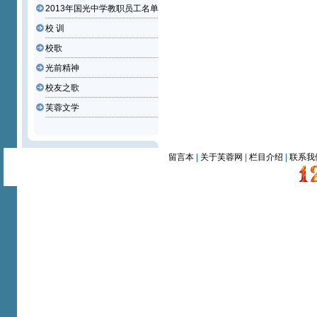
2013年国光中学教职员工名单
校 训
校歌
光前精神
校友之歌
芙蓉文学
留言本
|
关于芙蓉网
|
栏目介绍
|
联系我