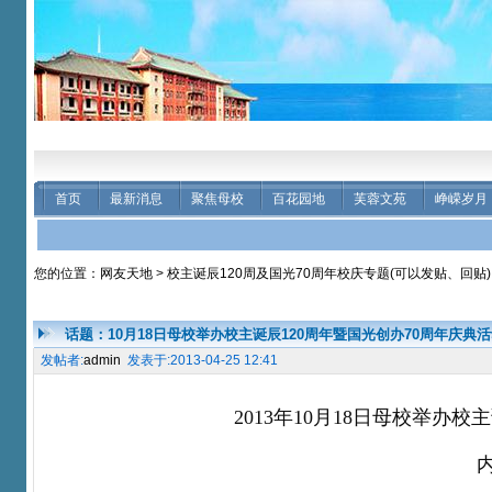
首页
最新消息
聚焦母校
百花园地
芙蓉文苑
峥嵘岁月
您的位置：
网友天地
>
校主诞辰120周及国光70周年校庆专题(可以发贴、回贴)
话题：10月18日母校举办校主诞辰120周年暨国光创办70周年庆典
发帖者:
admin
发表于:2013-04-25 12:41
2013年10月18日母校举办