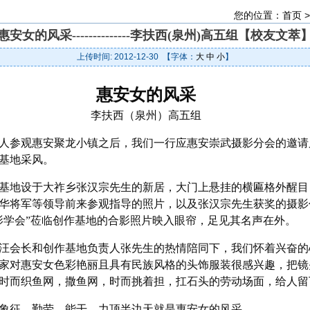
您的位置：
首页
惠安女的风采--------------李扶西(泉州)高五组【校友文萃
上传时间: 2012-12-30 【字体：
大
中
小
】
惠安女的风采
李扶西（泉州）高五组
人参观惠安聚龙小镇之后，我们一行应惠安崇武摄影分会的邀请
基地采风。
基地设于大祚乡张汉宗先生的新居，大门上悬挂的横匾格外醒目
华将军等领导前来参观指导的照片，以及张汉宗先生获奖的摄影
影学会”莅临创作基地的合影照片映入眼帘，足见其名声在外。
汪会长和创作基地负责人张先生的热情陪同下，我们怀着兴奋的
家对惠安女色彩艳丽且具有民族风格的头饰服装很感兴趣，把镜
时而织鱼网，撒鱼网，时而挑着担，扛石头的劳动场面，给人留
象征。勤劳，能干，力顶半边天就是惠安女的风采。