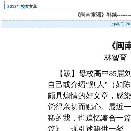
2012年校友文萃
《闽南童谣》补续------
上传时间: 20
《闽
林智育
【跋】母校高中85届
自己或介绍“别人”（如
颇具煽情的好文章，感
觉得亲切而贴心。最近
稀的我，也追忆凑合一
篇》，现引述籍供一粲