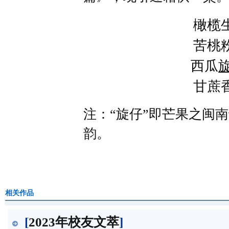
橄榄
苦桃
西瓜
甘蔗
注：“旋仔”即芒果之闽
韵。
相关作品
[
2023年校友文萃
]