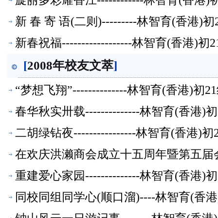
旋丽多彩耀香江------------林智育(香
新 春 寄 语(二则)---------林智育(香
新春祝福------------------林智育(香
[
2008年校友文萃
]
“梦想飞翔”--------------林智育(香港
春华秋实卅载--------------林智育(香
二胡绿钻夜----------------林智育(香
在欢庆洪濑商会成立十五周年暨第五届会员
文萃】
重建爱心家园--------------林智育(香
同校同组同学心(顺口溜)----林智育(香