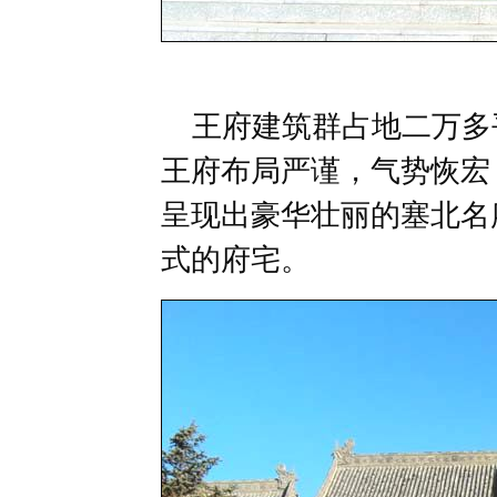
王府建筑群占地二万多平
王府布局严谨，气势恢宏
呈现出豪华壮丽的塞北名
式的府宅。