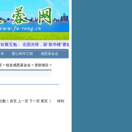
”欢聚互勉； 念国光情，藉“新华楼”磨励壮志； 感校主恩，聚“光前堂
言本
爱心助学工程
感恩基金会
页
>
校友感恩基金会
>
资助项目
>
 总数:
1
首页 上一页 下一页 尾页
转到