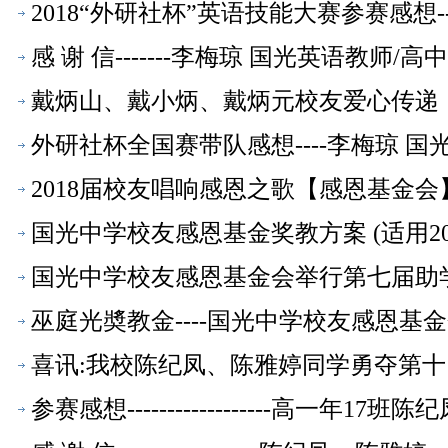
金会】
2018“外研社杯”英语技能大赛参赛感想-
感 谢 信-------李梅琼 国光英语教师/
戴炳山、戴小炳、戴炳元校友爱心传递
外研社杯全国赛带队感想----李梅琼 国
2018届校友唱响感恩之歌【感恩基金会
国光中学校友感恩基金奖教方案 (适用2
国光中学校友感恩基金会举行第七届助
巫庭光奬教金----国光中学校友感恩
喜讯:我校陈纪凤、陈雅婷同学勇夺第
三等奖！【感恩基金会】
参赛感想------------------高一年