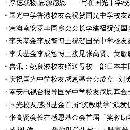
厚德载物 思源感恩——写在国光中学
国光中学香港校友会祝贺国光中学校友
港澳南安竞丰同乡会会长李建福祝贺国
李氏基金李成智博士祝贺国光中学校友
李氏基金李成智博士接见张高贤、黄敏
喜讯：姚良波校友赠送母校一部日本丰
庆祝国光中学校友感恩基金会成立--刘英
南安电视台报导国光中学校友感恩基金
国光校友感恩基金首届“奖教助学”颁
恩基金会】
张高贤会长在感恩基金会首届「奖教助
会】