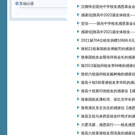
互动心语
沉痛悼念国光中学校友感恩基金
感谢信|致高中2022届全体校友-
贺信-------国光中学校友感恩基
感谢信|致高中2021届全体校友-
2021届704位校友捐赠1066
致初21组泰国校友傅丽芳的感谢
致泰国校友会暨张祥裕会长的感
致2013届福州校友李钟锋的感谢
致初六组福州校友戴树梅的感谢
致高十组5班香港校友李华民的感
致高十组黄印尧校友的感谢信【
致泰国校友潘松培、巫红光学长
致香港区东文先生的感谢信【感
致高五组马来西亚校友叶明才的
大爱无疆，感恩前行——校友感
致高六组香港校友周清泉的感谢