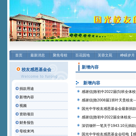
首页
最新消息
聚焦母校
百花园地
芙蓉文苑
峥嵘岁月
新增內容
校友感恩基金会
新增內容
捐款用途
感谢信|致初中2022届(5)班全
新增內容
感谢信|致2008届1班叶天贵校友
视频
国光中学校友感恩基金会最新捐
资助项目
感谢信|致初中2022届全体校友-
财务报告
深切缅怀一笔关于1943.10元捐
母校来鸿
国光中学校友感恩基金会唁电【