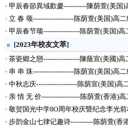
甲辰春節異域歡慶----------陳荫萱(
立 春 颂------------------陈荫萱(美
甲辰春节颂----------------陈荫萱(
[
2023年校友文萃
]
茶瓷鄉之戀----------------陳蔭宣(
串 串 珠------------------陈荫宣(美
中秋志庆------------------陈荫宣(
亲 情 无 价-----------------陈荫萱
敬贺国光中学8O周年校庆暨纪念李光前校主
文萃】
步韵金山七律记趣诗----------陈荫萱