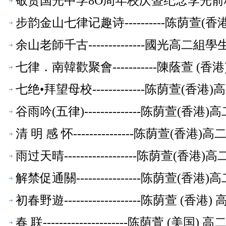
敬贺国光中学8O周年校庆暨纪念李光前校主
文萃】
步韵金山七律记趣诗----------陈荫萱
余山老師千古--------------國光高
七律．南韓歡聚會-----------陳蔭萱 
七绝•拜望母校-------------陈荫萱(
谷雨吟(五律)--------------陈荫萱(
清 明 感 怀---------------陈荫萱(香
雨过天晴------------------陈荫萱(
解禁促通關----------------陈荫萱(
初春野遊-------------------陈荫萱 
春 联---------------------陈荫萱 (