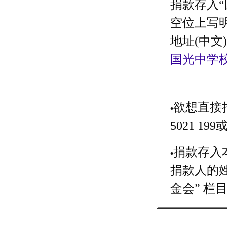
捐款存入
空位上写明以
地址(中文
国光中学
欲想直接捐
•
5021 19
捐款存入
•
捐款人的
金会” 栏