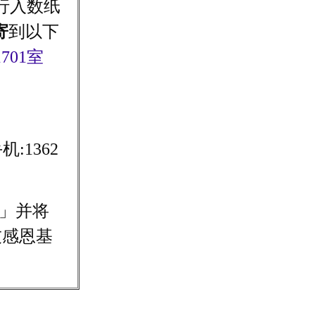
行入数纸
寄
到以下
701室
1362
」并将
友感恩基