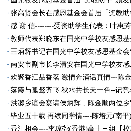
国光校友感恩基金首届“奖教助学”颁
张高贤会长在感恩基金会首届「奖教助
感 谢 信--------受资助学生代表：叶
教师代表郑晓东在国光中学校友感恩基
王炳辉书记在国光中学校友感恩基金会
南安市副市长李清安在国光中学校友感
欢聚香江品香茗 激情奔涌话真情---陈
落霞与孤鹜齐飞 秋水共长天一色--记
洪濑乡谊会宴请侯炳辉﹑陈金顺两位乡
毕业五十载 再续同学情----陈培元(南
香江相会----李琼尧(香港)高十三组【