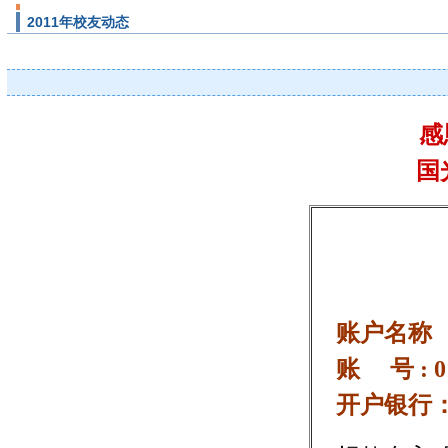
2011年校友动态
感
国
账户名称
账 号 : 012
开户银行：