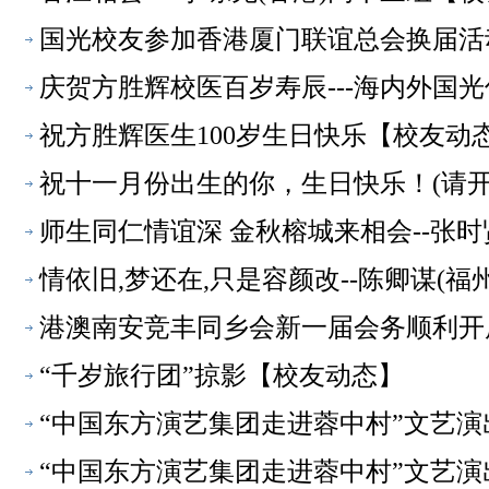
国光校友参加香港厦门联谊总会换届活
庆贺方胜辉校医百岁寿辰---海内外国
祝方胜辉医生100岁生日快乐【校友动
祝十一月份出生的你，生日快乐！(请开
师生同仁情谊深 金秋榕城来相会--张时
情依旧,梦还在,只是容颜改--陈卿谋(
港澳南安竞丰同乡会新一届会务顺利开
“千岁旅行团”掠影【校友动态】
“中国东方演艺集团走进蓉中村”文艺
“中国东方演艺集团走进蓉中村”文艺