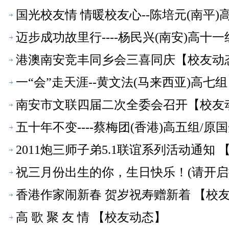
国光校友情 情暖校友心--陈培元(南平
迈步成功故里行----杨民兴(南安)高十
港澳南安竞丰同乡会三喜同庆【校友动
一“会”走天涯--黄文法(马来西亚)高七
南安市文联四届二次全委会召开【校友
五十年不变----蔡梅团(香港)高五组/
2011炮三师子弟5.1联谊系列活动通知
祝三月份出生的你，生日快乐！(请开启
香港作家闹新春 贺岁祝寿赠新着 【校
高 歌 聚 友 情 【校友动态】