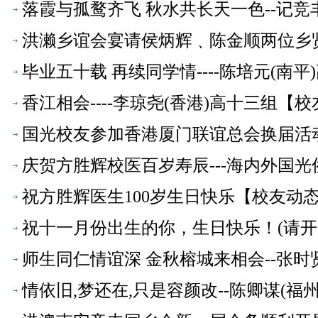
落霞与孤鹜齐飞 秋水共长天一色--记
洪濑乡谊会宴请侯炳辉﹑陈金顺两位乡
毕业五十载 再续同学情----陈培元(南
香江相会----李琼尧(香港)高十三组【
国光校友参加香港厦门联谊总会换届活
庆贺方胜辉校医百岁寿辰---海内外国
祝方胜辉医生100岁生日快乐【校友动
祝十一月份出生的你，生日快乐！(请开
师生同仁情谊深 金秋榕城来相会--张时
情依旧,梦还在,只是容颜改--陈卿谋(福