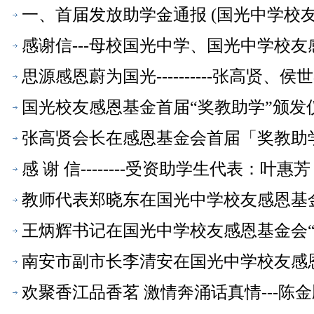
一、首届发放助学金通报 (国光中学校友
感谢信---母校国光中学、国光中学校
思源感恩蔚为国光----------张高贤
国光校友感恩基金首届“奖教助学”颁
友动态】
张高贤会长在感恩基金会首届「奖教助
态】
感 谢 信--------受资助学生代表：叶
教师代表郑晓东在国光中学校友感恩基
王炳辉书记在国光中学校友感恩基金会“
南安市副市长李清安在国光中学校友感
欢聚香江品香茗 激情奔涌话真情---陈