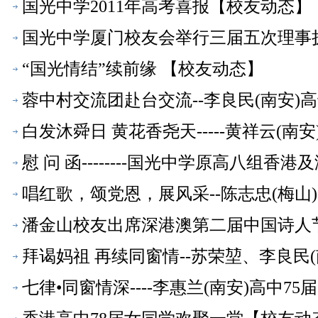
国光中学2011年高考喜报【校友动态】
国光中学厦门校友会举行三届五次理事
“国光情结”续前缘 【校友动态】
蓉中村交流团赴台交流--李良民(南安)
白发沐舜日 黄花香尧天-----黄祥云(南
慰 问 函--------国光中学原高八组
唱红歌，颂党恩，展风采--陈志忠(梅山
潘金山校友出席深港澳第二届中国诗人
拜谒妈祖 再续同窗情--苏荣堃、李良民
七律•同窗情深----李惠兰(南安)高中7