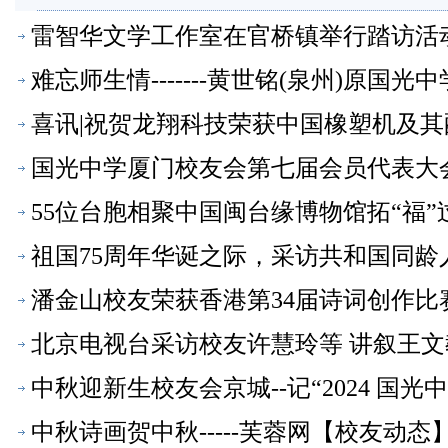
雷智华文学工作室在官桥镇举行踏访活
难忘师生情-------黄世铭(泉州)原国
喜讯|祝贺龙翔科技荣获中国橡塑机及其
国光中学厦门校友会第七届会员代表大
55位台胞相聚中国闽台缘博物馆拓“福
祖国75周年华诞之际，采访共和国同
潘金山校友荣获香港第34届诗词创作比
北京电视台采访校友许慧玲等 讲叙王
中秋迎新生校友会京城--记“2024 
态】
中秋诗画贺中秋-----芙蓉网【校友动态