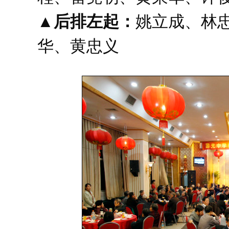
▲后排左起：
姚立成、林
华、黄忠义