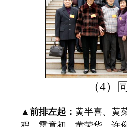
（4）
▲前排左起：
黄半喜、黄
程、雷竟初、黄荣华、许