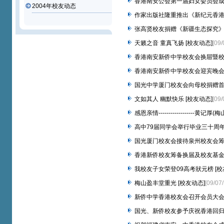
香港南安公会第一届妇女委员会成立
2004年校友动态
作家出版社隆重推出《新纪元香港作
张高贤校友捐赠《新疆生态探究》专
天籁之音 童真飞扬 [校友动态]
[09/
香港南安新侨中学校友会换屇暨校友
香港南安新侨中学校友会迎宾晚会 
国光中学厦门校友会向母校捐赠首批
文如其人 幽默快乐 [校友动态]
[09/
感恩亲情------------------黄
高中79届同学会举行毕业三十周年
国光厦门校友会接待泉州校友会筹备
香港新侨校友筹备换届及校友基金会
我校友子女荣登09高考狀元榜 [校
梅山盈丰堂重光 [校友动态]
[09/07/
新侨中学香港校友会召开会员大会 
国光、新侨校友参予庆祝香港回归十