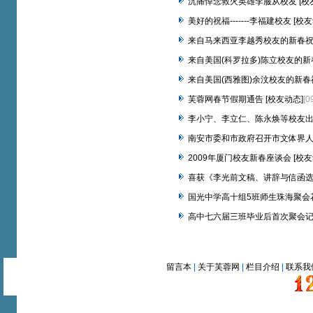
沉痛悼念救火英雄李服从校友 [校
美好的祝福-------李福建校友 [校
来自马来西亚李越秀校友的新春祝福
来自美国(科罗拉多)陈立校友的新春
来自美国(西雅图)余汶校友的新春祝
芙蓉网春节假期通告 [校友动态]
[0
李小宁、李立仁、陈永焕等校友
南安市委和市政府召开市文体界人士
2009年厦门校友新春座谈会 [校友
喜获《李光前文稿、讲辞与信函选编
国光中学高十组5班师生珠海聚会花
高中七六届三班毕业后首次聚会记实
留言本
|
关于芙蓉网
|
栏目介绍
|
联系我