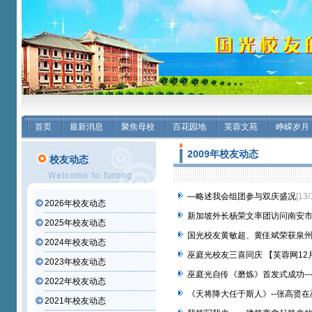
首页
最新消息
聚焦母校
百花园地
芙蓉文苑
峥嵘岁月
2009年校友动态
校友动态
—略述我会组团参与双庆盛况
[13/
2026年校友动态
新加坡外长杨荣文率团访问南安
2025年校友动态
国光校友黄敏超、黄佳斌荣获泉
2024年校友动态
巫庭光校友三喜同庆 【芙蓉网12
2023年校友动态
巫庭光自传《磨炼》首发式成功-
2022年校友动态
《天将降大任于斯人》--张高贤
2021年校友动态