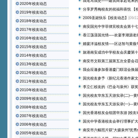
我笔写我史――建筑商拿起笔来的
2020年校友动态
分享罗秀梅校友的祝福和喜悦 【
2019年校友动态
2009圣诞快乐【校友动态】
[09/1
2018年校友动态
南安国光中学菲律宾校友会第十
2017年校友动态
香江荡漾国光情──欢宴李潮源老
2016年校友动态
婚宴洋溢校友情──区达智与黄薇
2015年校友动态
旅港南安成功中学校友会庆慶第
2014年校友动态
南安市文联第三届第五次全委会召
2013年校友动态
我会应邀参加香港廈门联谊会換届庆
2012年校友动态
国光校友参予《新纪元香港作家文
2011年校友动态
李立仁校友的《巴金与泉州》获奖 
2010年校友动态
国光校友华东五天游实录(二)---黄
2009年校友动态
国光校友华东五天游实录(一)---黄
2008年校友动态
国光香港校友会组团华东游 [校友
2007年校友动态
国光中学香港校友会举行理事扩大
2006年校友动态
南安市六幅照片获“大摄泉州”优秀作
2005年校友动态