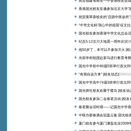
祝贺福建省南安一中香港校友会成立
香港国光校友应邀参加北京大学“国情
祝贺黄翠蓉校友的“启源中医诊所”开
“中华文化杯‘我心中的祖国’征文比
国光校友参加香港中华文化总会活动
纪念5‧12汶川大地震一周年(幻灯片
他50岁了，本可以不参加灭火 [校
光前学村组团赴新马进行教育考察交
国光中学初中86届5班举行首次同学
“有朋自远方来” [校友动态]
[09/03/
国光中学高中74届3班举行首次同学
国光师生校友欢聚于鹭岛 [校友动态
国光校友参加二会春茗活动 [校友
春茗聚会话时艰——记国光中学香港
中联办新春酒会冠盖云集 国光校友
厦门校友参与厦门澳磊实业2008年