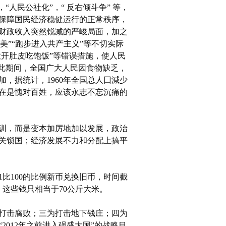
“人民公社化”，“ 反右倾斗争” 等，
保障国民经济稳健运行的正常秩序，
财政收入突然锐减的严峻局面，加之
美”“跑步进入共产主义”等不切实际
放开肚皮吃饱饭”等错误措施，使人民
在此期间，全国广大人民因食物缺乏，
，据统计，1960年全国总人囗減少
实在是愧对百姓，应该永志不忘沉痛的
训，而是变本加厉地加以发展，政治
关锁国；经济发展不力和分配上搞平
比100的比例新币兑换旧币，时间截
，这些钱只相当于70公斤大米。
打击腐败；三为打击地下钱庄；四为
012年之前进入强盛大国”的战略目