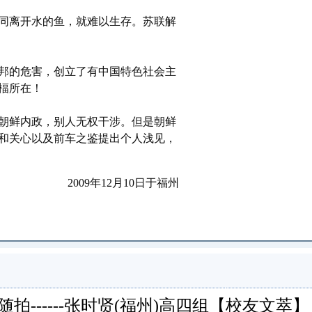
同离开水的鱼，就难以生存。苏联解
邦的危害，创立了有中国特色社会主
楅所在！
朝鲜内政，别人无权干涉。但是朝鲜
和关心以及前车之鉴提出个人浅见，
2009年12月10日于福州
------张时贤(福州)高四组【校友文萃】