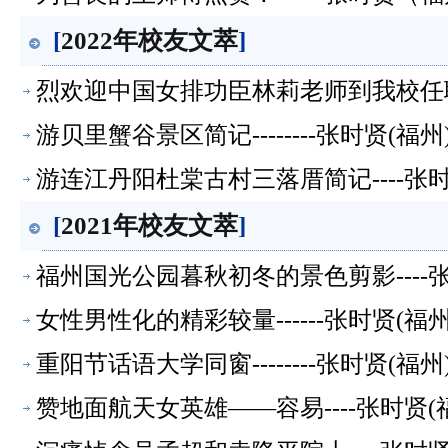
[
2022年校友文萃
]
烈欢迎中国女排功臣林莉老师到我校任职-
游贝里蟹谷景区简记--------张时贤(
游连江丹阳杜棠古村三落厝简记----张
[
2021年校友文萃
]
福州国光公园暮秋初冬的景色剪影----
女性男性化的精彩较量------张时贤(
重阳节话语大学同窗--------张时贤(
赞地面航天女英雄——容易----张时贤