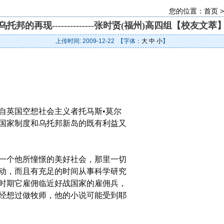
您的位置：
首页
乌托邦的再现--------------张时贤(福州)高四组【校友文萃
上传时间: 2009-12-22 【字体：
大
中
小
】
自英国空想社会主义者托马斯•莫尔
国家制度和乌托邦新岛的既有利益又
一个他所憧憬的美好社会，那里一切
动，而且有充足的时间从事科学研究
时期它雇佣临近好战国家的雇佣兵，
经想过做牧师，他的小说可能受到耶