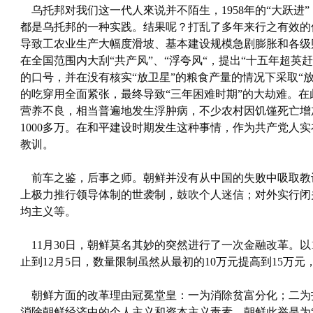
乌托邦对我们这一代人來说并不陌生，1958年的“大跃进”，
都是乌托邦的一种实践。结果呢？打乱了多年来行之有效的
导致工农业生产大幅度滑坡、基本建设规模急剧膨胀和各级
在全国范围内大刮“共产风”、“浮夸风“，提出“十五年超英赶
的口号，并在没有核实“放卫星”的粮食产量的情况下采取“
的吃穿用全面紧张，最终导致“三年困难时期”的大劫难。
营养不良，相当普遍地发生浮肿病，不少农村因饥馑死亡增加
1000多万。在和平建设时期发生这种事情，作为共产党人
教训。
前车之鉴，后事之师。朝鲜并没有从中国的失败中吸取教
上极力推行领导体制的世袭制，鼓吹个人迷信；对外实行闭
均主义等。
11月30日，朝鲜莫名其妙的突然进行了一次金融改革。以1
止到12月5日，数量限制虽然从最初的10万元提高到15万元
朝鲜方面的改革理由冠冕堂皇：一为消除贫富分化；二为
消除朝鲜经济中的个人主义和资本主义毒素。朝鲜此举是为“2