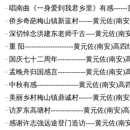
萃】
唱南曲《一身爱到我君乡里》有感-----
萃】
侨乡奇葩梅山镇新蓝村------黄元佐(
深切悼念洪建东老师千古----黄元佐(
重 阳---------------------黄元
国庆七十二周年------------黄元佐
孟晚舟归国感言------------黄元佐
中秋有感------------------黄元
美丽乡村梅山镇鼎诚村------黄元佐(
访罗东高塘村--------------黄元佐
感谢许志強远途登门造访----黄元佐(