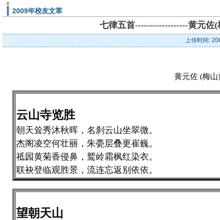
2009年校友文萃
七律五首---------------
上传时间: 20
黄元佐 (梅山
云山寺览胜
朝天耸秀沐秋晖，名刹云山坐翠微。
杰阁凌空何壮丽，朱甍层叠更崔巍。
祗园黄菊香侵鼻，鹫岭霜枫红染衣。
联袂登临观胜景，流连忘返别依依。
望朝天山