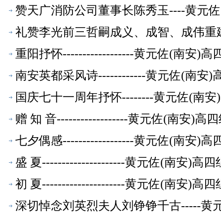
赞天广消防公司董事长陈秀玉----黄元
礼赞李光前三哲嗣成义、成智、成伟重建光
休教师【校友文萃】
重阳抒怀------------------黄元
南安英都采风诗------------黄元佐
国庆七十一周年抒怀--------黄元佐(
赠 知 音------------------黄元
七夕偶感------------------黄元
盛 夏---------------------黄元
初 夏---------------------黄元
深切悼念刘英烈夫人刘铮铮千古-----