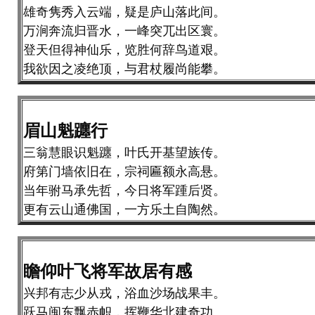
雄奇隽秀入云端，疑是庐山落此间。
万涧奔流归晋水，一峰突兀出区寰。
登天但得神仙乐，览胜何辞鸟道艰。
我欲因之凌绝顶，与君杖履尚能攀。
眉山魁躔行
三翁慧眼识魁躔，叶氏开基望族传。
府第门墙依旧在，宗祠匾额永高悬。
当年驸马承先哲，今日将军踵后贤。
更有云山通佛国，一方乐土自陶然。
瞻仰叶飞将军故居有感
兴邦有志少从戎，浴血沙场战果丰。
跃马闽东飘赤帜，挥鞭华北建奇功。