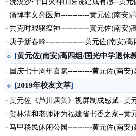
浣溪沙•十日火神山医院建成有感--黄元
痛悼李文亮医师------------黄元佐
共克时艰驱瘟神------------黄元佐
庚子新春吟----------------黄元佐
[
黄元佐(南安)高四组/国光中学退休教
国庆七十周年喜賦----------黄元佐
[
2019年校友文萃
]
黄元佐《芦川居集》视屏制成感赋--黄
萃】
贺林清和老师评为福建省书香之家--黄
萃】
马甲移民休闲公园----------黄元佐