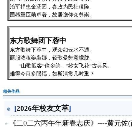
治军捍患金汤固，参政为民社稷隆。
国器重臣勋卓著，故居瞻仰众尊崇。
东方歌舞团下蓉中
东方歌舞下蓉中，观众如云水不通。
丽服浓妆姿袅娜，轻歌曼舞意朦胧。
“山歌迎客”僮乡韵，“妙女飞花”古典风。
难得今宵多眼福，如斯清赏几时重？
相关作品
[
2026年校友文萃
]
《二0二六丙午年新春志庆》----黄元