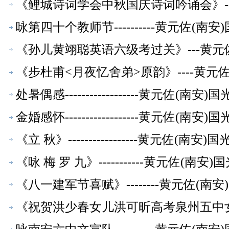
《鲤城诗词学会中秋国庆诗词吟诵会》--
咏第四十个教师节----------黄元佐
《孙儿黄翊聪英语六级考过关》---黄元
《步杜甫<月夜忆舍弟>原韵》----黄
处暑偶感------------------黄元佐
金婚感怀------------------黄元佐
《立 秋》-----------------黄元佐
《咏 梅 罗 九》-----------黄元佐
《八一建军节喜赋》--------黄元佐(
《祝贺洪少春女儿洪可昕高考泉州五中女子
师【校友文萃】