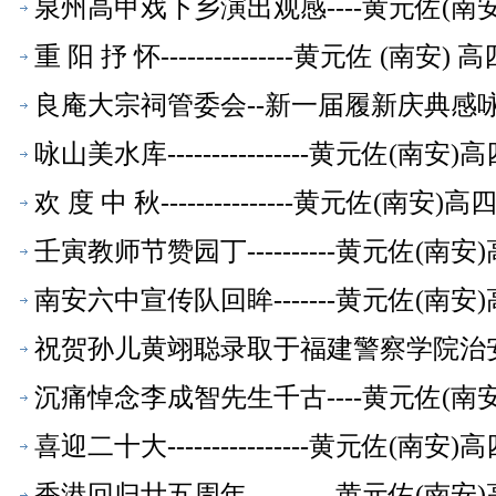
泉州高甲戏下乡演出观感----黄元佐(
重 阳 抒 怀---------------黄元佐
良庵大宗祠管委会--新一届履新庆典感咏-
【校友文萃】
咏山美水库----------------黄元佐
欢 度 中 秋---------------黄元
壬寅教师节赞园丁----------黄元佐
南安六中宣传队回眸-------黄元佐(
祝贺孙儿黄翊聪录取于福建警察学院治安学
教师【校友文萃】
沉痛悼念李成智先生千古----黄元佐(
喜迎二十大----------------黄元佐
香港回归廿五周年----------黄元佐