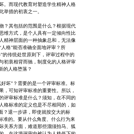
坏。而现代教育对塑造学生精神人格
此举措的初衷之一。
物？其包括的范围是什么？根据现代
思维方式，是个人具有一定倾向性比
人精神层面的一种抽象总和，无法像
“人格”能否准确全面地评审？所
心”的传统处世原则下，评审过程中的
与初衷相背而驰，制度化的人格评审
新的人格堕落？
好坏”？需要的是一个评审标准。标
果，可知评审标准的重要性。所以，
的评审标准是什么？须知，在不同的
人格标准的定义也是不尽相同的，如
局面？退一步讲，即使就按交大的标
控标准的。要从什么角度、什么行为来
际关系方面，难道那些溜须拍马、狐
的，在这项评审中被认为人格低下的