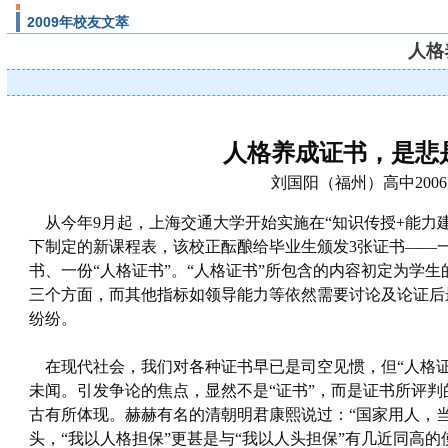
2009年校友文萃
人格
人格养成证书，是悲
刘国阳（福州）高中200
从今年9月起，上海交通大学开始实施在“知识传授+能力建
下制定的新课程表，该校正酝酿给毕业生颁发3张证书——
书、一份“人格证书”。“人格证书”所包含的内容初定为学
三个方面，而其他指标如领导能力等依然需要讨论及论证后
纷纷。
在现代社会，我们对各种证书早已是司空见惯，但“人格证
未闻。引发争论的焦点，显然不是“证书”，而是证书所评判
古有所体现。赫赫有名的清朝明君康熙说过：“国家用人，
头，“我以人格担保”更甚是与“我以人头担保”有几近同高的