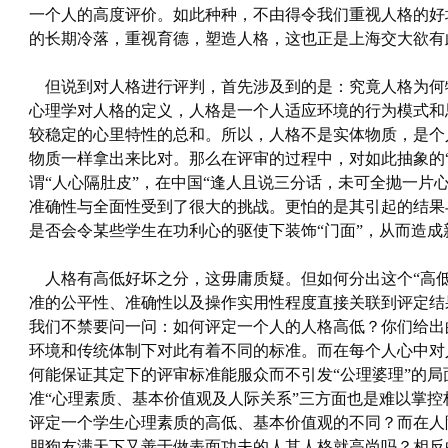
一个人的高度评价。如此种种，不由得令我们重视人格的好
的长期冷落，重视育德，塑造人格，这也正是上海交大欲有
但说到对人格进行评判，首先涉及到的是：究竟人格为何
心理学对人格的定义，人格是一个人适应环境的行为模式和
较稳定的心里特性的总和。所以，人格不是实体物质，是个
物质一样拿出来比对。那么在评审的过程中，对如此抽象的
谓“人心隔肚皮”，在中国“逢人且说三分话，未可全抛一片
准确性与全面性受到了很大的挑战。更怕的是其引起的结果
是否会令某些学生在功利心的驱使下装饰“门面”，从而造成
人格有高低好坏之分，这毋庸质疑。但如何分出这个“高低
准的公平性、准确性以及操作实用性程度直接关联到评定结
我们不禁要问一问：如何评定一个人的人格高低？你们给出
环境和传统体制下对此有着不同的标准。而在每个人心中对
何能保证其定下的评审标准能服众而不引发“公理婆理”的
准“心理素质、基本价值观及人际关系”三方面也是难以掌
评定一个学生心理素质的高低、基本价值观的不同？而在人
朋狗友满天下又善于做表面功夫的人其人格就高尚吗？相反