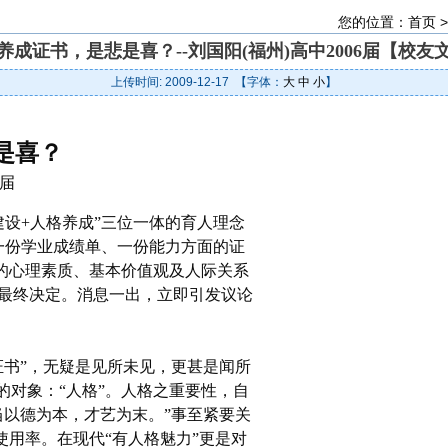
您的位置：
首页
养成证书，是悲是喜？--刘国阳(福州)高中2006届【校友
上传时间: 2009-12-17 【字体：
大
中
小
】
是喜？
6届
设+人格养成”三位一体的育人理念
一份学业成绩单、一份能力方面的证
生的心理素质、基本价值观及人际关系
最终决定。消息一出，立即引发议论
书”，无疑是见所未见，更甚是闻所
的对象：“人格”。人格之重要性，自
当以德为本，才艺为末。”事至紧要关
使用率。在现代“有人格魅力”更是对