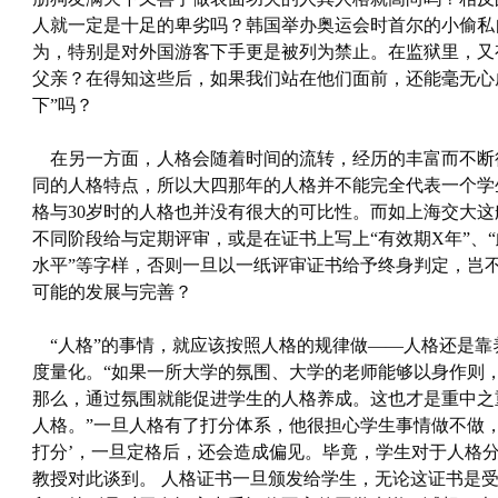
人就一定是十足的卑劣吗？韩国举办奥运会时首尔的小偷私
为，特别是对外国游客下手更是被列为禁止。在监狱里，又
父亲？在得知这些后，如果我们站在他们面前，还能毫无心
下”吗？
在另一方面，人格会随着时间的流转，经历的丰富而不断
同的人格特点，所以大四那年的人格并不能完全代表一个学
格与30岁时的人格也并没有很大的可比性。而如上海交大
不同阶段给与定期评审，或是在证书上写上“有效期X年”、
水平”等字样，否则一旦以一纸评审证书给予终身判定，岂
可能的发展与完善？
“人格”的事情，就应该按照人格的规律做——人格还是靠
度量化。“如果一所大学的氛围、大学的老师能够以身作则
那么，通过氛围就能促进学生的人格养成。这也才是重中之
人格。”一旦人格有了打分体系，他很担心学生事情做不做，
打分’，一旦定格后，还会造成偏见。毕竟，学生对于人格
教授对此谈到。 人格证书一旦颁发给学生，无论这证书是