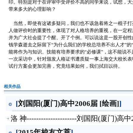
印。特别是对于在评审中受评价不高的同学来说，试想，大
带来多大的心理影响？
当然，即使有这诸多疑问，我们也不该急着将之一棍子打
人做评价时的重要性，体现了对人格培养的重视，在一定程
并为广大社会提了个醒、开了个例。可以说这是一股开创性
钱学森逝去之际留下“为什么我们的学校总培养不出人才”的
能将作为与知识、技能有培养要求的“必修课”，这不能说
一次采访中，针对颁发人格证书遭质疑一事上海交大校长表
试行方案会更加完善，究竟结果如何，我们拭目以待。
相关作品
[
刘国阳(厦门)高中2006届 [绘画]
]
洛 神---------------------刘国阳(厦
[
2015年校友文萃
]