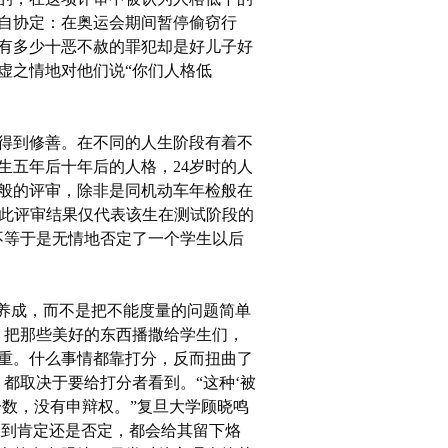
自协定：在奥运会期间暂停偷窃行
有多少十恶不赦的罪犯却是好儿子好
虚之情地对他们说“你们人格低
得到修善。在不同的人生阶段有着不
生五年后十年后的人格，24岁时的人
这般的评审，除非是同机动车年检般在
“此评审结果仅代表该生在测试阶段的
不等于是无情地否定了一个学生以后
养成，而不是把不能度量的问题简单
，把那些美好的东西播撒给学生们，
重。什么事情都靠打分，反而扭曲了
都取决于要给打分者看到。“这种‘被
分数，没有申辩权。”复旦大学顾晓鸣
受到肯定还是否定，都会给其留下烙